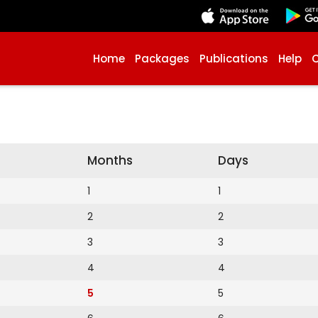
Home
Packages
Publications
Help
Months
Days
1
1
2
2
3
3
4
4
5
5