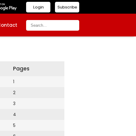
Login
Subscribe
Contact
Pages
1
2
3
4
5