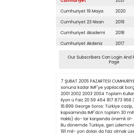
Cumhuriyet
2021
Cumhuriyet 19 Mayıs
2020
Cumhuriyet 23 Nisan
2019
Cumhuriyet Akademi
2018
Cumhuriyet Akdeniz
2017
Cumhuriyet Alışveriş
2016
Our Subscribers Can Login And 
Page
Cumhuriyet Almanya
2015
Cumhuriyet Anadolu
2014
7 ŞUBAT 2005 PAZARTESİ CUMHURİYET SAYFA CJM\AJ\\ \_fİVU. ekonomi(« cumhuriyet.com.tr 13 Mevcut borç stokuna göre 2009 sonuna kadar IMF'ye yapılacak borç ödemesi 39.5 milyar dolan bulacak Ödüyoruz ödüyoruz,bitmiyor Ne kullandık, ne odedik? 1999 2000 2001 2002 2003 2004 Toplam Kullanmı 807 3.439 11.317 12.503 1.681 1.163 30.910 3deme (V Anapara 286 8X 1.087 6.138 1.731 4.681 14.011 ilyon ü Faiz 20 59 464 817 873 958 3.191 olar) Toplam 306 147 1.551 6.955 2.604 5.639 17.202 Net kullanım 521 3.351 10.230 6.365 -50 -3.518 16.899 George Soros: Türkiye cazip, yeniyatırımplanlıyorum ANKARA (ANKA) - 1999 yılı sonundan başla- yarak staııd-by anlaşma- ları kapsamında IMF'dcn toplam 30 milyar 910 mil- yon dolar borçlanan Tür- kiye, bu borçlann faiz yü- kümlülüğü ve SDR'nin (Özel Ç'ekme Hakkı) do- lar karşısında önemli öl- çüde değer kazanması yü- zünden oldukça pahalı bir fatura ödemek zorunda kaldı. Ceri ödemeler Bu dönemde Türkiye, geri üdemcnin yapıldığı dönemdeki SDR/dolar paritesine görc IMF'ye 14 milyar 11 mılyon dolan anapara, 3 milyar 191 mil- yon doları da faiz olmak üzere toplam 17 milyar 202 milyon dolarlık gen ödeme yaptı. Söz konusu dönemde yapılan borçlanmalardan ayni yıllarda gerçekleşen anapara geri ödemelerinin indirilmesiyle yapılan net borçlanma hcsabına göre, Türkiye'nın 2004 yılı so- nunda IMF'ye anapara olarak toplam 16 milyar 899 mılyon dolarlık borcıı kalmış olması gerekiyor- du. Ancak, SDR'nin dolar karşısında önemli ölcüde değer kazanması Türki- ye'nın çok yüksek bır kur farkı üstlenmesine neden oldu. TMF'nin verilerine gö- re, Türkiyc'nin 2005- 2008 arasında mevcut borçlan içın IMF'ye 22 milyar 288 mılyon dolar daha ödemesi gerekıyor. Böylece gen ödemelerin toplamı 39 milyar 490 milyon dolara ıılaşacak. Bu ağır faturaya karşın ekonomi yönetimi, TMF ile toplam 10 milyar dolar krcdi içeren üç yıllık yeni bir anlaşma imzalamaya hazırlanıyor. ANKARA (AA) - ABD'li UnlU spekülatör ve yatınmcı George Soros, Türkiye'ye yeni yatınm 1 yapmayı planladığııu söyledi. Soros, sonılan | yamtlarken Avrupa BirliğTnden (A 15) müzakere taıihinin ahnmasmın önemine ılikkal çekerek AB sürecinin, bu süreçte yapılacak reformlann Türkiye'yi daha cazip '> bir ülke haliııe getireceğini, ancak tam L üyeligin bira/ siire gerektireceğini kaydetti. A AB'ye yaklaşan Türkiye'nin AB perspektifinin desteklenmesi gerektiğini belirten Soros, Türk hükümetinin, AB yolunda gayet başanlı bir çalışma göstcrdiğini ve bunun sonucunu da almakta olduğunu kaydetti. Soros, Türkiye'nin, jeostratejik olarak önemine de dikkat çekerek Türkiye'nin hölgesinde etkili bir ülke olduğunu vurguladı. George Soros'un Türkiye'de, sıvıyağ sektöründe yatınmı bulunuyor. Soros, Dünya Ekonomik Fonımu Davos toplantıları çerçevesinde, Başbakan Recep Ta
Cumhuriyet Ankara
2013
Cumhuriyet Büyük
2012
Taaruz
2011
Cumhuriyet
Cumartesi
2010
Cumhuriyet Çevre
2009