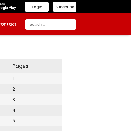
Login
Subscribe
Contact
Pages
1
2
3
4
5