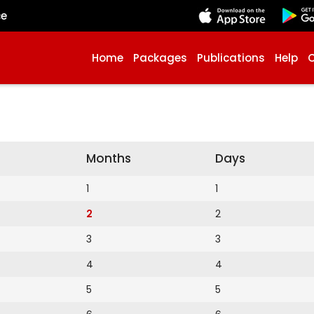
çe
Home
Packages
Publications
Help
Months
Days
1
1
2
2
3
3
4
4
5
5