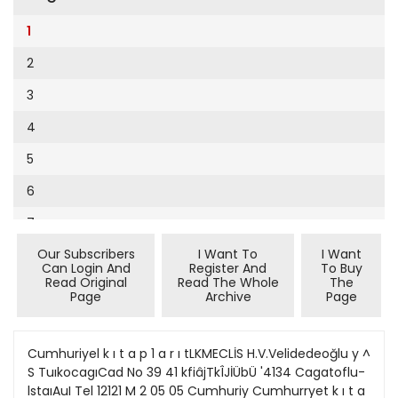
Cumhuriyet Sağlıklı Beslenme
2002
9
1
Cumhuriyet Sokak
2001
10
2
Cumhuriyet Spor
2000
11
3
Cumhuriyet Strateji
1999
12
4
Cumhuriyet Tarım
1998
13
5
Cumhuriyet Yılbaşı
1997
14
6
Çerçeve Eki
1996
15
7
Çocuk Kitap
1995
16
Our Subscribers
I Want To
I Want
8
Dergi Eki
1994
Can Login And
Register And
To Buy
17
Read Original
Read The Whole
The
9
Ekonomi Eki
Page
Archive
Page
1993
18
10
Eskişehir
1992
19
11
Cumhuriyel k ı t a p 1 a r ı tLKMECLİS H.V.Velidedeoğlu y ^
Evleniyoruz
1991
S TuıkocagıCad No 39 41 kfiâjTkÎJİÜbÜ '4134 Cagatoflu-
20
12
Güney Dogu
lstaıAuI Tel 12121 M 2 05 05 Cumhuriy Cumhurryet k ı t a
1990