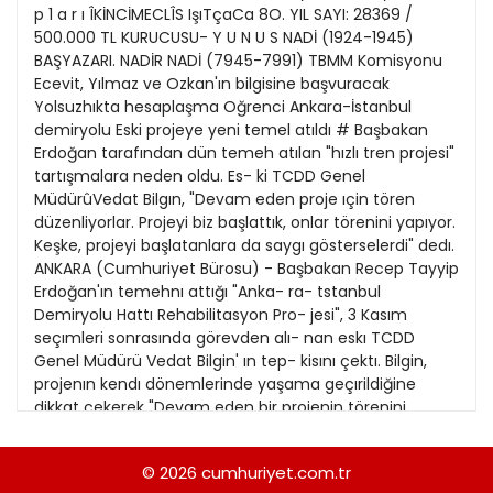
21
p 1 a r ı ÎKİNCİMECLÎS IşıTçaCa 8O. YIL SAYI: 28369 /
13
Kitap Eki
1989
500.000 TL KURUCUSU- Y U N U S NADİ (1924-1945)
22
14
BAŞYAZARI. NADİR NADİ (7945-7991) TBMM Komisyonu
Özel Ekler
1988
Ecevit, Yılmaz ve Ozkan'ın bilgisine başvuracak
23
15
Yolsuzhıkta hesaplaşma Oğrenci Ankara-İstanbul
Özel Okullar
1987
demiryolu Eski projeye yeni temel atıldı # Başbakan
24
16
Sevgililer Günü
Erdoğan tarafından dün temeh atılan "hızlı tren projesi"
1986
25
tartışmalara neden oldu. Es- ki TCDD Genel
17
Siyaset Eki
1985
MüdürûVedat Bilgın, "Devam eden proje ıçin tören
26
18
düzenliyorlar. Projeyi biz başlattık, onlar törenini yapıyor.
Sürdürülebilir yaşam
1984
Keşke, projeyi başlatanlara da saygı gösterselerdi" dedı.
27
19
Turizm Eki
ANKARA (Cumhuriyet Bürosu) - Başbakan Recep Tayyip
1983
28
Erdoğan'ın temehnı attığı "Anka- ra- tstanbul
20
Yerel Yönetimler
1982
Demiryolu Hattı Rehabilitasyon Pro- jesi", 3 Kasım
29
seçımleri sonrasında görevden alı- nan eskı TCDD
1981
Genel Müdürü Vedat Bilgin' ın tep- kisını çektı. Bilgin,
30
projenın kendı dönemlerinde yaşama geçırildiğine
1980
dikkat çekerek "Devam eden bir projenin törenini
yapıyorlar. Eski dönemde -A ? A »• * * * ' <% . 1 > \ î M: -
1979
.-5 £ • * • • * \ArkasıSa.8,Sü.l'de TÜNEL FtYASKOSU- Proje
© 2026
cumhuriyet.com.tr
1978
için bugüne dek trilyonlarca lira harcandı.AyaşTüneli bu