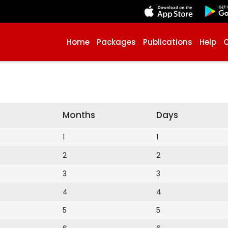
Home
Packages
Publications
Help
Months
Days
1
1
2
2
3
3
4
4
5
5