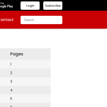
Login
Subscribe
Contact
Pages
1
2
3
4
5