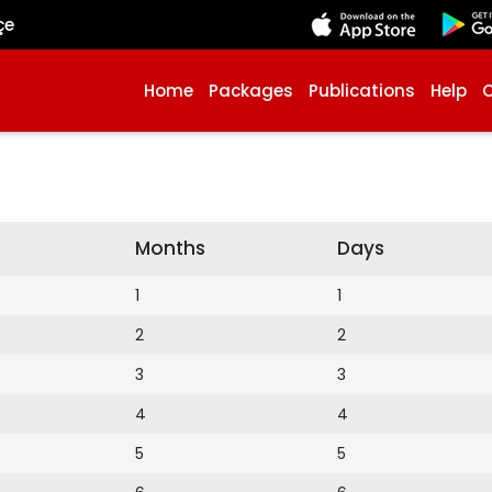
çe
Home
Packages
Publications
Help
Months
Days
1
1
2
2
3
3
4
4
5
5