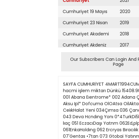
Cumhuriyet
2021
Cumhuriyet 19 Mayıs
2020
Cumhuriyet 23 Nisan
2019
Cumhuriyet Akademi
2018
Cumhuriyet Akdeniz
2017
Cumhuriyet Alışveriş
2016
Our Subscribers Can Login And 
Page
Cumhuriyet Almanya
2015
Cumhuriyet Anadolu
2014
SAYFA CUMHURİYET 4MART1994CUMA 12 EKONOMI BORSA VERİLERİ Endefcster Bileşik Mali Sanayi önceki 15640.35 12964.03 17582.51 işlem hacmi işlem miktarı Dünkü 15408.90 12732.09 17340 36 Fark(%) -1.48 -1.78 -1.37 1 062.821.874.875 178.408.121 0 BORSA 3MAHTHM4 »Jrt 001 Abana Eıentrome* 002 Adana Çımento (A| 004Afyon Çımefito OOSAkalTeksül 006 Akbank N7O0BM* 006 «Uri Fianı Faclorıng 009 Aksu Ipl* Dofcuma OlOAtsa OilAktaşElekttık 012AlartoMoidır>g 013 Aıartra Sanayi 015Anado!uCam 016AnadoluSıgorta «iı mçmmu 033 CeiıkHalat Yeni 034Çımsa 036 Çanakkale Çı mento 038ÇukurovaVenı OSSDemırbank (MOOemziıCam 041 Dorımod 0«2DevaHoldıng 043 Deva Hcndıng Yonı 0*4TurkDi5bank 045DıtaşDo$an 046Do$usatı 047 Doğan Holdıng 0480oktaş 049OuranO*set OSOEczaobaşt lıaç 051 EczacıDaşı Yatnm 062Ed,plpl>k 0S3EgeBıraolık O55EgeGubre 0S6EgePrtrtiT,c 058Eme*S>gona 060 Emsan Pastanmu Ç«ı k 061EnkaHoldıng 062 Ercryas Bıracılık OKJEreğlıDemırÇelık 064 Esbank 065 Facto Ftnans 067 Fınans Fınansal K 066 Fmarabaı* I 7 t l l 07'Gentas •7tan 073 Gtobai Yatınm 074Good-Year" 075Gort>onlşıl 076 Gutve FaBcıkaları 078HalkanKcmut 079Hektaş OSOHurrıyetGaMracılık OBIİKtiSatRnans 062lntema 063 T IşBankası(A) 064 T l$Bankası(B) T.ifMMKİ 086 T IjBKuruCu N7T.lfi L 091 Izocam 092 Kartonsan 093 Kav 094 Koç Holdıng 096KertGıda M7l«UB«Ml 098 Keieoek MoBıtya 099KooyaÇımento 102Konıteks 103Koytaş 104KoytaşYenı 105 Koruma IMUMjıNrMM 107LuksKadıte 109MakınaTakım 110Mar« 112MensucalSantral 1l3Metaş 114Mıgros 116Mılpa 117 Marmans Mart Oteı 118 Nelbank (Martıank) 119 Marbank Yen, 120 Mardın Çımemo 122Netaş 124 Ne1 Holdıng 125 Net Holdıng Yeni 126NetTunzm 127 Okan Tekstil İMPVM wmmm 132Petkım mrtm 134PınarSu 135 Petrokent Turi2rp 136PınarEntegreEt 137PınarSut 138PınarUn 140 Petrot Odsı 141 Mtt 145Sarkuysan M i48TurkSıe*nens 150Sönme2Fılament 1S1I 156Teıetas IHTnMMMı 159TurkHavaYolları i60TıreKutsan 161T KalkjnmaBankası 162 Tofaş OTOmoCıl Fab 163TofaşOtoTıcar« 1MIn»r»Cl« 165Translurk Holdıng 166TSKB 167TurkDemırDokum 168Tupraş 168TucasPetrolculuk 170Tutunbank 1MHUF 175Vestel 176 Vakıl Yatınm 177T1OŞ 178 YapıKredı Bankası 179 Yapı Kredt Fnartsal K.r ISOYunsa 180C 10300 U M 20-250 8 100 11000 S7JM 6600 4 800 17500 37 500 20 500 46 500 12 750 3950 12.250 21000 4900 7JM 1 175 U M 8 100 4350 11250 10 500 4000 M M 3000 2.200 1UH 4.M* MM 35O0 52 000 5300 14.7H 0 2800 8200 13 750 2800 2175 3400 17250 2 275 31000 17 750 3550 12000 5700 12.250 54 000 17M 3300 9500 U M 2 725 11N 5000 28500 2S500 3900 1575 6 700 U M 2 750 3350 I 7.7M 9800 44JM 2450 27 500 9000 2200 5550 000 2100 9800 10 000 3300 630000 20 750 4JM 55000 000 1.M 13 500 11750 6 100 32 000 23 500 14M 20 000 130 000 MM 4
Cumhuriyet Ankara
2013
Cumhuriyet Büyük
2012
Taaruz
2011
Cumhuriyet
Cumartesi
2010
Cumhuriyet Çevre
2009