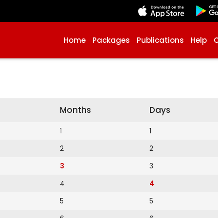
Home
Packages
Publications
Help
Months
Days
1
1
2
2
3
3
4
4
5
5