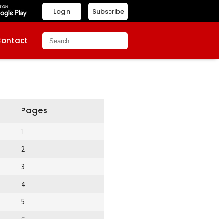
Login
Subscribe
Contact
Pages
1
2
3
4
5