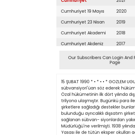
Cumhuriyet
2021
Cumhuriyet 19 Mayıs
2020
Cumhuriyet 23 Nisan
2019
Cumhuriyet Akademi
2018
Cumhuriyet Akdeniz
2017
Cumhuriyet Alışveriş
2016
Our Subscribers Can Login And 
Page
Cumhuriyet Almanya
2015
Cumhuriyet Anadolu
2014
15 ŞUBAT 1990 * • * • • * GOZLEM UG
Cumhuriyet Ankara
2013
sübvansiyori'üan söz ederek hükümet
Özal hükümetinin ilk dört yılında dı
Cumhuriyet Büyük
2012
trilyona ulaşmıştır. Bugünkü para il
Taaruz
şirketlere sağladığı destekler bunlar
2011
bulunduğu ayrıcalıklı dışsatım şirke
Cumhuriyet
Cumartesi
sağlanan sübvan- siyonlardan yakınm
2010
Müdürlüğü'ne verilmişti. 1938 yılında
Cumhuriyet Çevre
2009
Yasası ile de tütün eksper okulları a