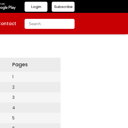
Login
Subscribe
Contact
Pages
1
2
3
4
5