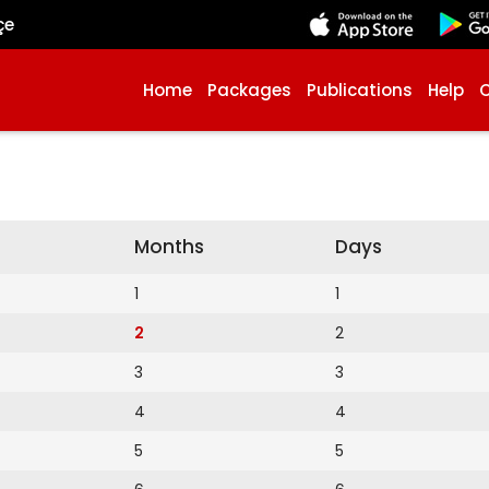
çe
Home
Packages
Publications
Help
Months
Days
1
1
2
2
3
3
4
4
5
5