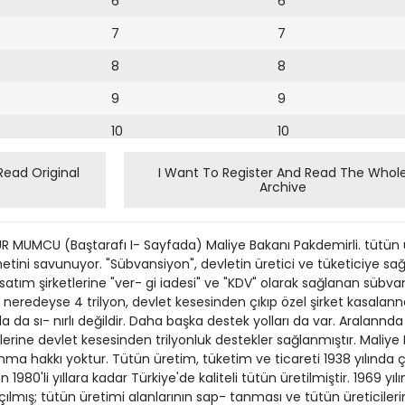
6
6
7
7
8
8
9
9
10
10
11
11
Read Original
I Want To Register And Read The Whol
Archive
12
12
13
UR MUMCU (Baştarafı I- Sayfada) Maliye Bakanı Pakdemirli. tütün ü
14
ini savunuyor. "Sübvansiyon", devletin üretici ve tüketiciye sağla
şsatım şirketlerine "ver- gi iadesi" ve "KDV" olarak sağlanan sübv
15
e neredeyse 4 trilyon, devlet kesesinden çıkıp özel şirket kasalan
la da sı- nırlı değildir. Daha başka destek yolları da var. Aralannd
16
tlerine devlet kesesinden trilyonluk destekler sağlanmıştır. Maliy
a hakkı yoktur. Tütün üretim, tüketim ve ticareti 1938 yılında çı
17
n 1980'li yıllara kadar Türkiye'de kaliteli tütün üretilmiştir. 1969 
18
çılmış; tütün üretimi alanlarının sap- tanması ve tütün üreticilerine