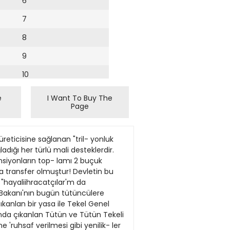
6
7
8
9
10
11
e
I Want To Buy The
Page
12
13
reticisine sağlanan "tril- yonluk
14
dığı her türlü mali desteklerdir.
ansiyonların top- lamı 2 buçuk
15
na transfer olmuştur! Devletin bu
a "hayaliihracatçılar'm da
16
e Bakanı'nın bugün tütüncülere
kanlan bir yasa ile Tekel Genel
17
yılında çıkanlan Tütün ve Tütün Tekeli
18
 'ruhsaf verilmesi gibi yenilik- ler