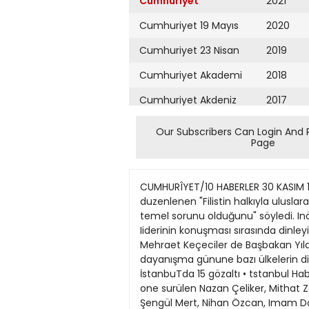
Cumhuriyet
2021
Cumhuriyet 19 Mayıs
2020
Cumhuriyet 23 Nisan
2019
Cumhuriyet Akademi
2018
Cumhuriyet Akdeniz
2017
Cumhuriyet Alışveriş
2016
Our Subscribers Can Login And 
Page
Cumhuriyet Almanya
2015
Cumhuriyet Anadolu
2014
CUMHURÎYET/10 HABERLER 30 KASIM 1990 İnönü'den Filistin'e destek • ANKARA (Cumhuriyet Bürosu) — Birleşmiş Milletler Türk Derneği'nce duzenlenen "Filistin halkıyla uluslararası dayanışma gunü"ne katılan SHP Genel Başkanı Erdal fnönü, Filistin sorununun "Ortadoğu'nun temel sorunu olduğunu" söyledi. Inönü, Ortadoğu sorununun "Avrupa'da nasıl çözüldüyse öyle çözulebileceği" görüşunü savundu. SHP Iiderinin konuşması sırasında dinleyicilerden biri ayağa kalkarak "Irak'ın Kuveyt'i işgalini uygun buluyorum" diye seslendi. Devlet Bakanı Mehraet Keçeciler de Başbakan Yıldırım Akbulut'un dayanışma günune gönderdiği mesajı okudu. Türk-lş salonundaki Filistin halkı ile dayanışma günune bazı ülkelerin diplomatları, meslek odalan ve dernek temsilcüeri ile çok sayıda Filistinli katıldı. (Fotoğraf: Barış Bil) İstanbuTda 15 gözaltı • tstanbul Haber Servisi — Kadıköy ve Kartal çevresindeki operasyonlarda yasadışı Dev-Sol örgütüne üye oldukları one surülen Nazan Çeliker, Mithat Zafer, Nurten Denıir, Ali Taşözü, Mustafa Eser, Imam Fidan, İbrahim Şahin, Leyla Polat, Zeynep Polat, Şengül Mert, Nihan Özcan, Imam Döğüş, İbrahim Döğüş, Ali Döğuş ve Mehmet Nurettin Dinçer gözaltına alındı. Bu kişilerin evlerinde yapılan aramalarda, bir adet Browning marka tabanca, 8 adet 9 mm çaplı mermi, 2 adet yazı makinesinin ele geçirildiği kaydedildi. KTtU.K POLlS Serbest toprağa verildi • tstanbul Haber Servisi — Pazartesi gecesi polisin kaza kurşunuyla ölen 19 yaşındaki Ibrahim Serbest'in cenazesi, dün Pendik Tavşantepe Mezarhğı'nda toprağa verildi. Mimarsinan caddesi üzerinde dur ihtarına uymayan bir araca polis memuru Mithat Bayrak tarafından sıkılan kurşunun yoldan geçen İbrahim Serbest'in kasığına saplanarak ölümüne yol açması Pendik'te gerginlığe neden olmuştu. Dün saat 10.00'da Adli Tıp morgundan alınan Serbest'in cenazesi Yenimahalle'deki Yeşilparmaklı Camii'ne getirildi. Yugoslav göçmeni olan ve marangozluk yapan Jbrahim Serbest'in yakınları camide kalabalık bir topluluk oluşturdular. Grubun kortej halinde yürüdüğu ve Uzerlerinde, "Katil polis", "Keyfi öldürmelere son" yazılı büyük pankartlar açtıklan gözlendi. Serbest'in yakınları ve arkadaşlan polisin geniş güvenlik önlemleri altında Pendik Yenimahalle'den mezarlığm bulıınduğu TavŞantepe'ye kadar yürüdüler. Polîsih yürüyüşe "i't*" müdahale etmediği gözlendi. Serbest'in cenazesi toprağa verildikten sonra kalabalık sessizce dağıldı. Kenan Kalav cezaevinde • tstanbul Haber Senbî — Sinema ve fotoroman oyuncusu Kenan Kalav'ın iki arkadaşıyla birlikte Barselona havaalanında 3 kilo eroinle yakalandığı Ispanyol polisince doğrulandı. Barselona polisinin AA'ya bildi
Cumhuriyet Ankara
2013
Cumhuriyet Büyük
2012
Taaruz
2011
Cumhuriyet
Cumartesi
2010
Cumhuriyet Çevre
2009