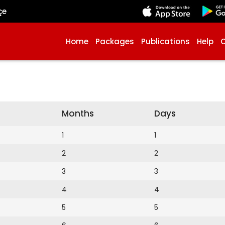
çe
Home
Packages
Publications
Help
Months
Days
1
1
2
2
3
3
4
4
5
5