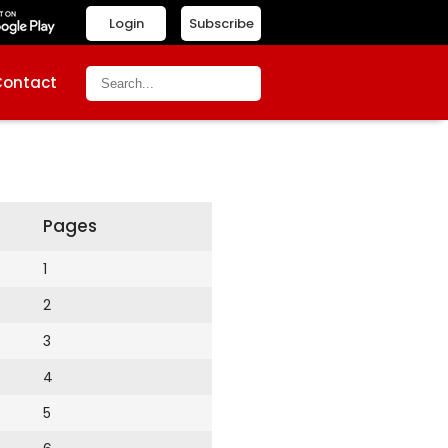
Login
Subscribe
Contact
Pages
1
2
3
4
5