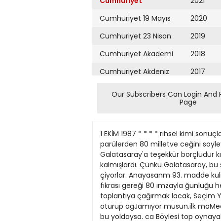
Cumhuriyet
2021
Cumhuriyet 19 Mayıs
2020
Cumhuriyet 23 Nisan
2019
Cumhuriyet Akademi
2018
Cumhuriyet Akdeniz
2017
Cumhuriyet Alışveriş
2016
Our Subscribers Can Login And 
Page
Cumhuriyet Almanya
2015
Cumhuriyet Anadolu
2014
1 EKİM 1987 * * * * rihsel kimi sonuçlar sağlayabile var olsun olmasın, bir anayasa (Baştarafı 1. Sayfada) (Baştarafı 12. Sayfada) Değişik parülerden 80 milletve ceğini soyleyenlere rastlanıyor. hükmunün yerine getirilmesi için (Baştarafı 1. Sayfada) Türk futbolu, Galatasaray'a teşekkür borçludur kıli lıstezede olarak eyleme ge Oturum açılabilirse kuşku yok derhal harekete geçmeleri gere te dışı kalmışlardı. Çünkü Galatasaray, bu sonuca tesadüflerle değ.l özellıkle ma kiyor. Tabii, hukuk devleti kavListe dışı kalan ANAP, DYP, çiyorlar. Anayasanm 93. madde kuliste bekleyecek ANAP çoç,n skonınun dördc ulaşabileceği ilk yansındakı muhteşem futbolu sınin 3. fıkrası gereği 80 ımzayla ğunluğu hemen toplantıya katı ramı üzerinde günu birlik kaldır SHP ve seçimin. yapılmamasını TBMM'yı toplantıya çağırmak lacak, Seçim Yasası'yla ılgili is dıkları tozun altındaki gerçek isteyen DSP'li milletvekilleri A h K t t f a Denizli ah.. Şimdi oturup agJamıyor musun.ilk maMeclisin olağanüstu toplantıya ıstiyorlar. Gerekçelen de hazır: teği geri çevirecek. Seçimin erte inançları bu yoldaysa. ca Böylesi top oynayabüecek bir takımı, öylesıne mahkum etrne Son çıkan Seçim Yasası'nın iptal lenmesine, iktidar olmak için Hele bir başka çevre var ki çağrılması konusuna umutla sat" ™ S İ l olsa, iş biterdi.. Ama Eindhoven'. 40 yenebıl edilmesı. olağanüstu olanaklar sağlayan Anayasa Mahkemesi'nın yolları nlıyorlar. İmza sayısının 106'ya e k B u C İ sarsacak bir skor olurdu.. Olmad. Olamad, Seçim tatılme giren TBMM'de yasanın düşmesine karşı çıkacak. nı gözlüyor. Bu çevre SHP'nin ulaştığı belirtilirken, imzacılann MÜstafa Denizli, harikaydı dün.. Sahaya insana ilk bakışta ga son iki gundür listezedelerin yap Ama bugun içinden geçtikleh Seçim Yasası'nın kimi maddele isimleri özenle gızleniyor. Her rip geîen bir takııru, bir satranç ustas. gibi sürmüştü. Santrfor Cu tıkları toplantılar gözleniyor. darboğazlar göz onünde tutulur rini iptal eltirmeye yönelik baş partiye mensup milletvekilleri neyt oyunun miman idi. Bu Cüneyf le Galatasaray yen.der,, hu Önceki gıin TBMM Başkam Ka sa, muhalefetın son gece Meclis vurusuna Anayasa Mahkemesi' arasında gündüz ve gece telefon cum oresine başlamış, bu Cüneyf le, ük maçta rak.p defans arasın raduman 'ın 'İleri surülen gerek te kaçırdığı altın fırsatm gene nin bugün yarın bir karar alaca görüşmeleri, gizli toplantılar dün d K c l u p gWen Tanju, iki 18 aras.nda oyun kuran, sonra da g> çeyi doyurucu bulmadtğı" gerek gündeme gelmesı olası. Pek çok ğı umuduyla bekleşıp duruyor, de surdü. dfp gol ataV. bir süper star olmustu. Böylece Galatasaray manü çesiyle Meclism olağanüstu top olumsuz gidişi durdurabilecek içlerinde
Cumhuriyet Ankara
2013
Cumhuriyet Büyük
2012
Taaruz
2011
Cumhuriyet
Cumartesi
2010
Cumhuriyet Çevre
2009