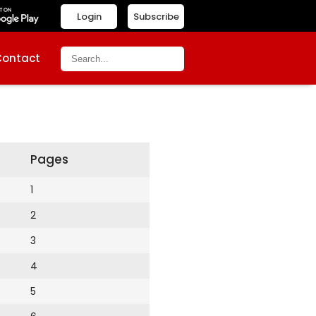
Login
Subscribe
Contact
Pages
1
2
3
4
5