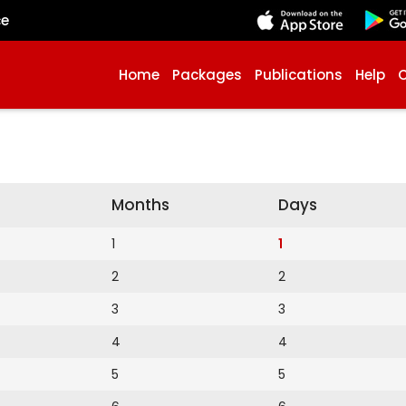
çe
Home
Packages
Publications
Help
Months
Days
1
1
2
2
3
3
4
4
5
5