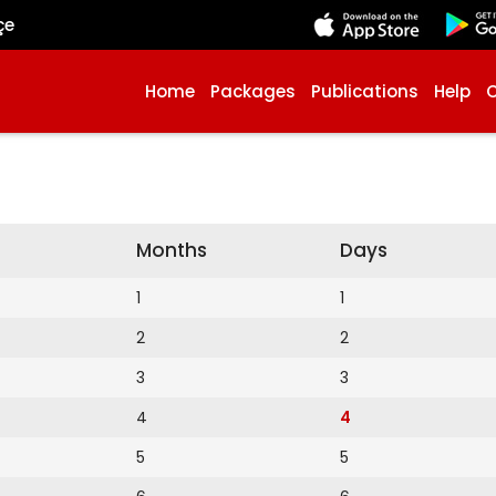
çe
Home
Packages
Publications
Help
Months
Days
1
1
2
2
3
3
4
4
5
5