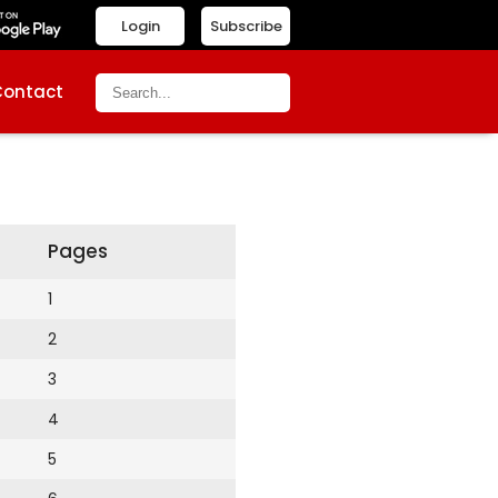
Login
Subscribe
Contact
Pages
1
2
3
4
5