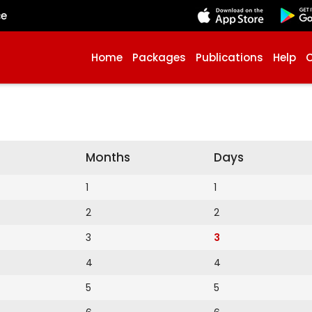
çe
Home
Packages
Publications
Help
Months
Days
1
1
2
2
3
3
4
4
5
5