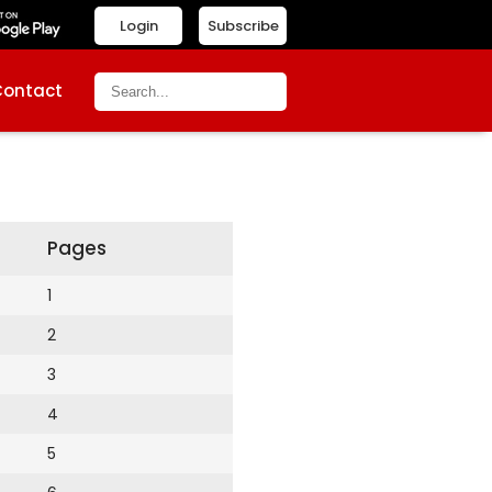
Login
Subscribe
Contact
Pages
1
2
3
4
5