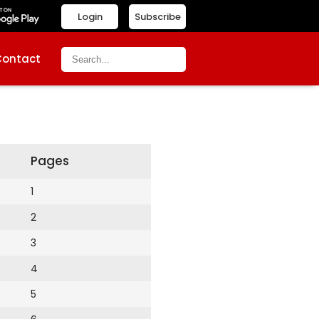
Login
Subscribe
Contact
Pages
1
2
3
4
5