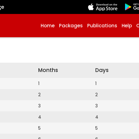
çe
Home
Packages
Publications
Help
Months
Days
1
1
2
2
3
3
4
4
5
5