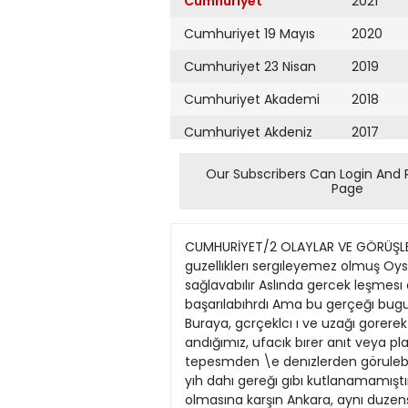
Cumhuriyet
2021
Cumhuriyet 19 Mayıs
2020
Cumhuriyet 23 Nisan
2019
Cumhuriyet Akademi
2018
Cumhuriyet Akdeniz
2017
Cumhuriyet Alışveriş
2016
Our Subscribers Can Login And 
Page
Cumhuriyet Almanya
2015
Cumhuriyet Anadolu
2014
CUMHURİYET/2 OLAYLAR VE GÖRÜŞLER >uk, zavallı şehn oyle bır kordov uşune sokmuş kı, tarıhın ve doğanın kendısıne bahşettığı guzellıklerı sergıleyemez olmuş Oysa bu nımetler kentımıze her yıl mılyonlarca turıst çekerek memleket ekonomısıne oluk gıbı dovız sağlavabılır Aslında gercek leşmesı o kadar zor olmayan >atırımlar, yapımı uzun zaman gerektırmeyecek kuruluşlarla bu ış bırkaç yılda başarılabıhrdı Ama bu gerçeğı bugune kadar kavra > an yerel yonetıcıler nedense pek tıkmadı Altmış vıllık tstanbul hemşensıyım Buraya, gcrçeklcı ı ve uzağı gorerek hızmet etmış, ancak ıkı uç şehremını ve beledıye başkanı hatırlıyorum On ların da adını pek andığımız, ufacık bırer anıt veya plaketle yaşattığımız yok Hoş, bız Istanbul'u memlekete kazandıran Fa tıh'ın bıle, şehrın yedı tepesmden \e denızlerden görulebılecek bır anıtmı dahı dıkmedık ya' Dahası var, nankor eskı dostları ıncıtmemek kaygısı ıle fethın 500 yıh dahı gereğı gıbı kutlanamamıştır ta gelen sorunları, olçusuz ve bılınçsız nufus artışı, sosyo ekonomık voksunluklardır Yenı bır kent olmasına karşın Ankara, aynı duzensız ınsan akını vuzunden vakıtsız kocamış bır haldedır Guzel Izmır'e denızden olsun, karadan olsun gırış ınsanı hemen duş kınklığına ugratmak tadır Turıstık bolgelerımızdekı kentler de aşağı yukarı avnı durumdadır Işte Antalya, ışte Alanya, ışte Izmır'ın bıtışığındekı yoreler, ışte Konva Hepsı nufus tıkızlığından ve sosyo ekonomık sıkıntılardan bunalmış durumda BOŞALMIŞ KIRSAL KESİM Ya vurdun kırsal yorelerı 7 Oralarda da sosyo ekonomık buyuk sıkıntılar bulunduğu ve yerel yönetıcılerı pek çok derdın bekledığı kuşkusuz Yalnız buraları kasıp kavuran sorunların nedenlerının başında nufus çokluğu değıl, tersıne, ınsan kıtlığı gelıyor Kapıları buyuk kentlere ve dovız kazanmak kavgısı ıle yabancı ulkelere alabıldığıne açma sonucu kırsal kesım el emeİSTANBUL'A İLİŞKİN ğınden genış ölçude yoksun kalDtLEKLER mış, avnı nıtehkte sıkıntılara ters >önden uğramıştır Bunda geçtstanbul'a ılışkın özlem ve dımış yönetımlenn "usta ekonoleklerı şöyle tamamlayayım Her Uzerınde alabıldığıne konuşmi5tlen"nın vebalı buyuktur şeyden önce şehrın anormal nu mak mumkun olan Istanbul kofus artışını kesınlıkle durdurmak nusunda bu kadarla vettnıp obur Devletın merkezden tam çozugerekır Bu konuda önlem al yörelere de değıneyım Aslında mune ulaşamadığı bu sorunlamaktan çekınmemeh Eskıden her tarafı tanh ve doğa guzellıkrın, kaynağın ıçınde bulunan yekımı yonetıcıler kısıtlamayı de lerı ıle dolup taşan Turkrye'mırel yönetımlerce daha etkın bımokrakık esaslara aykırı buldu zın obur buyuk kentlerı ıçın de çımde ele alınabılmesı doğaldır lardı Boyle bır şey asla duşunu aynı dıleklerı tekrarlamak mumYarınkı seçımlerın bıze bu güçlemez Dün>arun en demokratık kundur Ankara, Izmır, Adana, te vönetıcıler kazandırmasını dıulkel
Cumhuriyet Ankara
2013
Cumhuriyet Büyük
2012
Taaruz
2011
Cumhuriyet
Cumartesi
2010
Cumhuriyet Çevre
2009