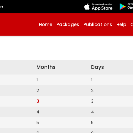
çe
Home
Packages
Publications
Help
Months
Days
1
1
2
2
3
3
4
4
5
5