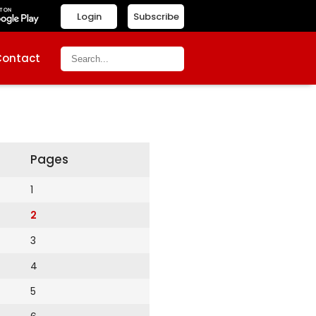
Login
Subscribe
Contact
Pages
1
2
3
4
5