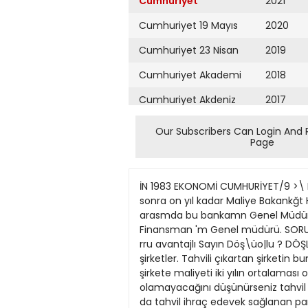
Cumhuriyet
2021
Cumhuriyet 19 Mayıs
2020
Cumhuriyet 23 Nisan
2019
Cumhuriyet Akademi
2018
Cumhuriyet Akdeniz
2017
Cumhuriyet Alışveriş
2016
Our Subscribers Can Login And 
Page
Cumhuriyet Almanya
2015
Cumhuriyet Anadolu
2014
İN 1983 EKONOMİ CUMHURİYET/9 >\ NOMIDE DIYÂLOG ZEKİ DÖŞLÜOĞLU, 1933'de doğdu. Ankara Siyasal BOgtter Fakültesi'ni bitirdikten sonra on yıl kadar Maliye Bakankğt Hesap Uzmanı olarak çahştı. Daha sonra Dtvlet Yatınm Bankası'na geçen Döşlüoğlu 197178 yılları arasmda bu bankamn Genel Müdür Yardımcüığım yaptı. 1978'de kuruluşundan beri, 13 bankamn pay sahibi bulunduğu Yatınm Finansman 'm Genel müdürü. SORU Tahvil çıkartarak finansman kaynağı sağlamak şirketler açısından banka kredisi kullanmaktan daha rru avantajlı Sayın Döş\üo|lu ? DÖŞLÜOĞLU Yeni şartlara göre, yani son faiz indiriminden sonra en fazla ^o 48 faizli tahvil çıkartabilir şirketler. Tahvili çıkartan şirketin bunun 1000 hralığını 900 Hradan sattığmı hesaplar ve buna diğer zorunlu giderleri de katarsanız bunun şirkete maliyeti iki yılın ortalaması olarak "» 57.5 dolayına geliyor. Bugun en ucuz banka kredisinin kullanana maliyetinin% 65'den aşağı olamayacağını düşünürseniz tahvil çıkartarak finansman sağlamanın şirketler için avantajı daha iyi anlaşılıyor. Aynca bir diğer avantaj da tahvil ihraç edevek sağlanan parayı şirketin iki yıl süreyle kullanma olanağını bulması. SORU Başka bir sonıya geçmeden bu o 48 azarai faiz rakaını nasıl bulunuyor, onu sorabilir miyim ? DOŞLL'OĞLU özel sektör tahvillerinde azami faiz, o anda geçerli en yuksek banka faizinin en fazla < 20 üstüne çıkabiliyor. % Banka faizlerinin tavanı da son kararla "Io 40 olarak belirlendiğine göre azami tahvil faizi bunun % 20 fazlası, yani % 48 olabiliyor. SORU Şimdi bu durumda parasını tahvile yatırarak degerkndirmek isteyen tasarruf sahibinin sağlayacağı gelir açısından durum ne oluyor ? Parasını ozel sektör tahviline yatıran tasarruf sahibi ne kadar net gelir saglamış olacak ? r Geçen Hafta Altın fiyatlarındald ani yükselişin hızı hafta sonunda kesildi Turkiye'de altın fiyatları geçtiğimiz hafta, içinde ani bir tır manma gösterdi. Ancak hafta sonunda fiyatlar yeniden duşrae eğilimine girdi. Banka faizlerindeki düşüşu izleyen gunlerde hafif bir yukseliş kaydeden altın fiyatları hafta başında ok gibi fırladı. Cumhuriyet Altını iki günde 1400 lira, külçe altın da 150 lira değer kazandı .Bununla birlikte çarşamba günunCumhuriyet Reşat 24 Ayar Ons ($) den itibaren altın fiyatlannın düşmeye başladığı dikkati çekti. Son iki aünde Cumhuriyet altını 800 kulçe altın da 95 lira değer yitirdi. Dünyada altın fiyatları Türkiye'dekinin tersi bir eğilim gösterdi. Hafta başında 418 dolardan 413 dolara gerileyen fiyatlar daha sonra 422 dolara kadar yükseldi. Altın fiyatlarında geçen haftanın görunümü şöyleydi: 24 HAZİRAN 25.40025.500 23.50024.500 3.5353540 20 Haziran 24.800.24.900 24.00025.000 3.4803485 418 422 Dolar önce tırmand
Cumhuriyet Ankara
2013
Cumhuriyet Büyük
2012
Taaruz
2011
Cumhuriyet
Cumartesi
2010
Cumhuriyet Çevre
2009