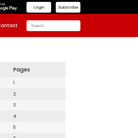
Login
Subscribe
Contact
Pages
1
2
3
4
5