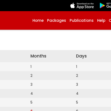
Home
Packages
Publications
Help
Months
Days
1
1
2
2
3
3
4
4
5
5