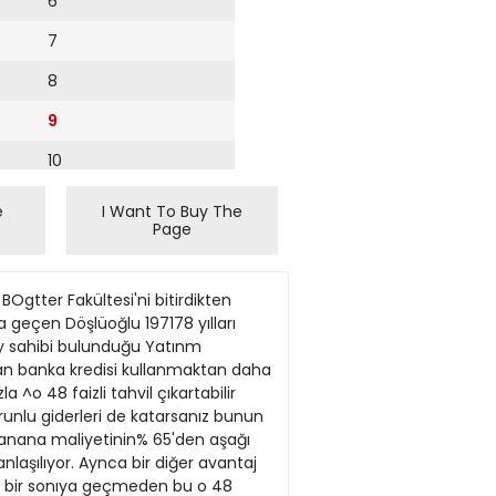
6
7
8
9
10
11
e
I Want To Buy The
Page
12
rin duşürulmesinin hukümet meselesi olmadığını, banka kesiminin kendi arasındaki karar mekanizmasına oturduğunu vatanda anlatamadık. • İbrahim Bodur (İSO Meclis Başkanı) Akaryakıt fiyatlarına yeniden zam yapılması halinde bütun sanayi ürünlerinin fiyatları yeniden yükselecek. Böylece gerek üretimde gerekse iç ve dış pazarlarda önemli darboğazhr ortava çıkacak. • Halit Soydan (Garanti Bankası Genel Miidurü) Önümuzdeki günlerde blokaj rahatsızlığının eski gunlerdeki gibi değil, daha esnek bir gorüntuye kavuşacağmı duşünuyorum. ndiripıleriyle ve güvence vle tahril alım satımı ilmeli. Kısa vadede bankalara tek if budur. Hisse senedi piyasasının ii çok daha uzun süre atacuktır. ip hale gelir ki bu da iilke ekonomisi açısından her haljnuçları sağlamaz. Sonınuza gelince : Bugün parasını ia, menkul değere yatırarak enflâsyon üzerinde bir geamanda güvence arayan tasarruf sahibi için en uygun tahvilleri gösterebilirim. Halk yeniden tahvil almaya ve bu alanda bence önemli bir potansiyel mevcuttur. u potansiyelin, yani yeniden değerlemeden sonra ortavil ihracı potansiyelinin çapı konusunda bir rakant verin mii ? LU Yeniden değerleme sonrasında vaklaşık 100 mil T EK SINIRLI SORUMLU BOĞAZİÇİ EKTRİK DAĞITIM MÜESSESESİ MÜDÜRLÜĞÜNDEN LEKTRİK ABONELERİMİZE DUYURU ve Tabiı Kaynaklar Bakankgı tarafından 31 Mayıs 1983 tarih ve 18063 smi Gazetede yayınlanan ve 1 Haziran 1983 tarıhınden itibaren yun'ren elektrık tanfemız aşajhda belinilmiştır. abonelenmızın dıkkaılerıne sunarız. T.E.K. ELEKTRİK DAĞITIM MÜESSESELERlNİN 1 6.1983 TARİHİNDEN ITİBAREN UYGULAYACAĞ1 AKTİF ENERJİ SAT1Ş TARtFESt eselenn tahsıline aracı olduklan, ıstıhsal vergısı, elektrık tuketun verö> elektrıfıkasyonu payı hariç olmak lUere: ^T TERİMLI TARİFELER ç Tarifesi f[ lenmli tarıfeden elekcrik enerjisi satın alan abonelerıo sozlesme çlermın her bir KWı yılda 5292 TL veya ayda 441 TL.'dır. y ıçınde çekılen güç, sözleşme gücunu geçerse gecen her bir KW ayda 0, TL.'den hesap ve falura edilır. erji tarıfesı carethane ve yanhaneler keıHen aktif enerjinın her bir Kwh'ı 1170 kuruş ınayı ketilen aktif cnerjinın her bir Kwh'ı 1020 kuruş K TERlMLt TARİFELER :arethane ve yazıhaneler keıılen elektrık enerjısının her bir Kwh"ı 1315 kunış nayı ketilen elektrık enerjısının her bir Kwh'ı 1165 kuruş •smi Daîre ve Kurumlar