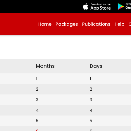
Home
Packages
Publications
Help
Months
Days
1
1
2
2
3
3
4
4
5
5