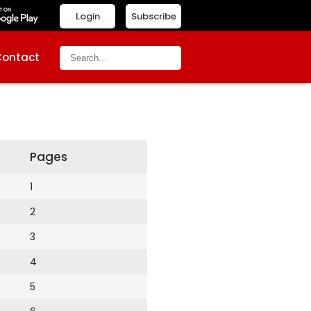
Login
Subscribe
Contact
Pages
1
2
3
4
5