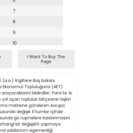
6
7
8
9
10
11
e
I Want To Buy The
Page
12
inas) sakinlerinln çıkarlaruıı gcizönündo bnlundunnalannı vurgnlar ve barışın sağlanması için aşağıdaki onerilerl sıınar: B Ingiltere ve Arjantln bfibttmetlerl mümkiin olan en kısa sttrede tiraraya gelerek Falkland (Malvinas) adalannm bağunsulığım göni^melldlr. • BM Genel Sekreterl, bn karar tasarısı çerçevesinde taraflann bir görüşme sağla>abilmesi için yardımcı olmalıdır. • Genel Sekreter, bir sonraki genel kurula gellşmelerle üSfll bir rapor sunmahdır. • Bir sonraki genel knrnlda konu «Falkland (Malvinas) ao> num> başlığı altmda yeniden görüşülmelidlr. ABD, IsraiVin yeni yerlesim merkezi kurma kararını kınadı ABD secimleri Hollanda'da merkezsag koalisyon göreve basladı Dış Haberler Servisi Hollanda'nın yeni merkezsag kualisyon hükümeti. 43 yaşındaki Ruud Lubers'ln Başbakanlıgında dün resmen göreve başladı. Ülkenln en genç Başbakanı olan Hırlstlyan Demokrat Lubbers'e ekonomiyi canlandırma ve Işsizliği önleme konularında tam yetki verildi. Hollanda Kraliçesl Beatrlks'ln katıldıgı törenle göreve başlayan merkezsağ koallsyonda 14 Bakan bulunuyor. Yenl hökümet savas sonrasının 19. hukümetl. HUkUmetln programında ekonominin canlandırılması ve Işsizllğin önüne geçilmes) çözülmesi gereken başlıca sorunlar olarak yer alıyor Sanayi üretimin artırılması ve bütçe açığının kanatıiması rîa hflkdmPt'n uğraşacağı sorunlar arasmda. Program ücret ve flyatların dondurulmasını, hükü met harcamalarının azaltılmasmı da öngörüyor. Gonzalez: Generalîn öldüriilmesi teröristlerin provokasyonudur Baskan Reagan'ın konustuğu yerlerde partisi kaybetti WASHİNGTON (Ajanslar) ABD'de yapılan ara seçımlerde, Başkan Reagan'ın kendi partisinin adayları nı desteklemek için yaptığı seçlm geztsinin başarılı olmadığı görüldü. Cumhuriyetçi Partl adaylarmı desteklemek İçin 17 eyaletl gezlp seçim konuşmaları yapan Reagan, bu bölgelerdeki 37 adaydan 19'unun kay betmesİDİ önleyemedl. Reagan'ın seçim konuşmalarıyla desteklediği adaylardan yalnız 17'sl seçlml kazanmayı başardı. Bir Beyaz Saray danışmanı, genelde ABD Başkanlarınm desteklediği adaylann daha avantajh olduğunu belirtiyor. Beyaz Saray Bas