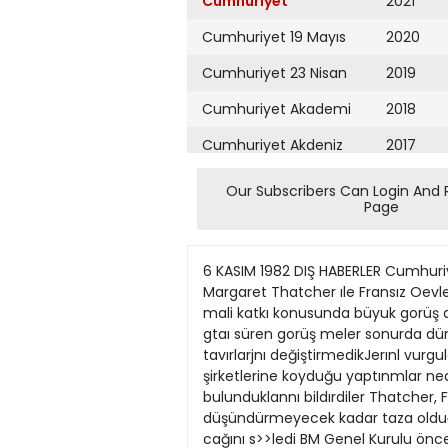
Cumhuriyet
2021
Cumhuriyet 19 Mayıs
2020
Cumhuriyet 23 Nisan
2019
Cumhuriyet Akademi
2018
Cumhuriyet Akdeniz
2017
Cumhuriyet Alışveriş
2016
Our Subscribers Can Login And 
Page
Cumhuriyet Almanya
2015
Cumhuriyet Anadolu
2014
6 KASIM 1982 DIŞ HABERLER Cumhuriyet 3 ThatcherMitterrand zirvesinde anlaşma sağîanamadı PARtS (a.a.) îngıltere Baş bakanı Margaret Thatcher ıle Fransız Oevlet Başkaru Franco U Mltterrand arasmda yapılan görüşme, Avrupa EkonomıJi Topluluğuna (AET) mali katkı konusunda büyuk gorüş ayrıiık larıyla sona erdl. Lıderler, ac laşmazlıklannı gıderme yollan nı arayacaklarını bildırdiler. Pans'te :kı gtaı süren gorüş meler sonurda dün bir basın toplantısı duzenleyen llderleı son üç yıldır sürtüsmelere yol açan topluluk biitçesıne Uışkın tavırlarjnı değiştirmedikJerınl vurguladtlar. Liderler, ABD Başkaru Reagan':n sib'rya doğal gaz boru hattrna malzeıne gönderen Avrupa şirketlerine koyduğu yaptınmlar nedeniyle Washinğton i'e çıkan anlaşmazhğın nası. gi derileceği konusunda değişık ti'tumlar içlnde bulunduklannı bildırdiler Thatcher, FalMand adalan savaşından kalan anılann ArJantin ile adalar konusunda gö rüşmelere baslanmasını düşündürmeyecek kadar taza olduğu nu bildirdi ve BM Genel Kuru tundak! oylamanın tavırlannda herhangl bir değışıkl'k yapmaya cağını s>>ledi BM Genel Kurulu öncekl gecekı oturumunda, Arjantln öııderlı?mde hazırlanan ve Falk land adalannm egemenliğl konusunda îngıltere ile yeniden gorüşmeler yapılmasını ongören karar tasansınj 12'ye 90 oy la kabtıl etrrJş, 52 Uye çekimser kalmıştı. BM. Genel Kurulu Latin Amerika üfkelerinın önerisini onayladı Ingiltere ile Arjantin'in Falklandh görüşmesi istendi D15 Haberler Servisi Birleşmtş Milletler Genel Kurulu, Falkland sorununun görüşülmesine llişkin bir karar tasarısını onaylarken, ABD'nin tasarıyı desteklemesi tnglltere İle llişkijerinin gerginleşmesine yol açtı. BM'dekı önceki gün geç saatlerde gorüşülen karar tasarısı tngiltere'nin engelleme girişimlerine rağmen WASHINGTONTJ KIZDIRDILAR tsrall, 1967 savaşında isgal ettlğl yerlerde shndlye dek 103 yerleşlm merkezl 90 oyla kabul edildl. Oylakurdu. Her yerleşlm merkezi kurulması konusunda oldugu glb! Tel Aviv'in aldıgı son kararda da îsrall ABD «gömada 12 ülke tasarıyı redrüş ayrılığı» gündeme geldi. # dederken, 52 üye çekimser kaldı. Arjantln ve 19 Latin Amerika ülkesl tarafından sunulan önerl Falkland ada larının bağımsızlığı sorununa ilişkin görüşmelerln bir an önce başlamasını ön gorüyor. Ingiltere Başbakanı Thatc h... kararın kabul edılmesi Dış Haberler Servisi ettiği topraklarda şimdiye Ramallah da bundan beş lıği heyetinin. 24 kasım taüzerlne yaptığı açıklamada, dek 103 yerlesim merkezi yıl önce Batı Şeria'nın mernhinde Londra'ya gideceğı ABD Dışişleri Bakanlığı tsArjantin'le göruşmeye oturkurdu Geçen 4 eylülde de kez kesiminde kurulmuştu. bildlrillyor. raıl'ın. işgal altındaki Batı mayacaklannı söyledi.That Begin hükümeti 7 yerlesim BBC ile bir söyleşi yapan Beyrut'ta yayınlanan «AlŞeria'da yenl yerlesim mercher
Cumhuriyet Ankara
2013
Cumhuriyet Büyük
2012
Taaruz
2011
Cumhuriyet
Cumartesi
2010
Cumhuriyet Çevre
2009