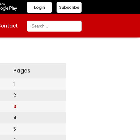
Login
Subscribe
Contact
Pages
1
2
3
4
5