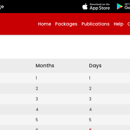
çe
Home
Packages
Publications
Help
Months
Days
1
1
2
2
3
3
4
4
5
5