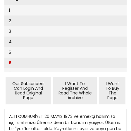
Cumhuriyet Sağlıklı Beslenme
2002
9
1
Cumhuriyet Sokak
2001
10
2
Cumhuriyet Spor
2000
11
3
Cumhuriyet Strateji
1999
12
4
Cumhuriyet Tarım
1998
13
5
Cumhuriyet Yılbaşı
1997
14
6
Çerçeve Eki
1996
15
7
Çocuk Kitap
1995
16
Our Subscribers
I Want To
I Want
8
Dergi Eki
1994
Can Login And
Register And
To Buy
17
Read Original
Read The Whole
The
9
Ekonomi Eki
Page
Archive
Page
1993
18
10
Eskişehir
1992
19
11
ALTI CUMHURİYET 20 MAYIS 1973 ve emekçi halkımıza
Evleniyoruz
1991
işçi sınıfımıza Ülkemiz derin bir bunalım yaşıyor. Ülkemiz
20
12
Güney Dogu
bir "yok"lar ülkesi oldu. Kuyrukların sayısı ve boyu gün be
1990