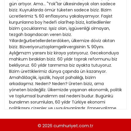
21
gün artıyor. Ama... "Yok"lar ülkesindeyok olan sadece
Kitap Eki
1989
biziz. Kuyruklarda ömür tüketen sadece biziz. Bizim
22
ücretlerimiz % 60 enflasyonu yakalayamıyor. Faşist
Özel Ekler
1988
kurşunlarına boy hedefi olarîhep biziz, katledilenler
23
bizim çocuklarımız. Işsiz olan, işgüvenliği olmayan,
Özel Okullar
1987
tezgah başındacan veren biziz.
24
Sevgililer Günü
Yıllardırğurbetellerdeterdöken, ülkemize döviz akıtan
1986
25
biziz. Bizveriyoruztoplamgelirvergisinin % 90yını.
Siyaset Eki
1985
Aylığımızm yarısını biz kiraya yatırıyoruz. Gecekonduya
26
mahkum bırakılan biziz. 60 yıldır toprak reformunu biz
Sürdürülebilir yaşam
1984
bekliyoruz. 60 yıldır tarımımızı biz ayakta tutuyoruz.
27
Turizm Eki
Bizim ürettiklerimiz dünya çapında ün kazanıyor.
1983
28
Amahâlâaçlık, işsizlik, hayat pahalılığı, bizim
Yerel Yönetimler
1982
arkadaşımız. Neden? Neden? Üreten biziz, ama
29
yöneten bizdeğiliz. Üikemizde yaşanan ekonomik, politik
1981
ve toplumsal bunalımrn asıl nedeni budur. Bugünkü
30
bunalımın sorumluları, 60 yıldır Türkiye ekonomi
1980
politikasını çizenler ve uygulayanlardır. Emperyalizme
31
bağımiı geri kapitalist düzen, ve bu düzenin sahipleri
1979
bugünkü yapının mimarıdırlar. Ve bunlar şimdiye kadar
© 2026
cumhuriyet.com.tr
1978
yıktıklarını qazete ilanlarıyla yeniden kuramazlar. Ama...