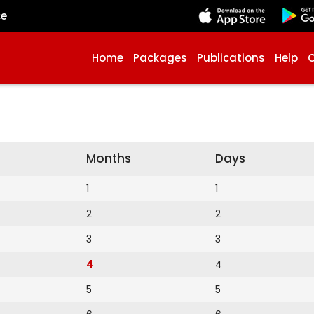
çe
Home
Packages
Publications
Help
Months
Days
1
1
2
2
3
3
4
4
5
5