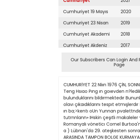
Cumhuriyet
2021
Cumhuriyet 19 Mayıs
2020
Cumhuriyet 23 Nisan
2019
Cumhuriyet Akademi
2018
Cumhuriyet Akdeniz
2017
Cumhuriyet Alışveriş
2016
Our Subscribers Can Login And 
Page
Cumhuriyet Almanya
2015
Cumhuriyet Anadolu
2014
CUMHURİYET 22 Nlıın 1976 ÇİN, SONNENFELDT DOKTRiNiNi REDDETTIGINİ AÇIKLADI PEKİN Yeni Çm Haber Ajansı eski Başbakan Yardımfisı Teng Hsıao Pıng ın goıevden n?ledılme<;mı desteklıyen \UT bmlerce gencın ulkenm çeşıtlı kpntlermde Mao ya bağlılık gnsterısınde bulunduklarını bildırmektedır Bununla beraber vabancı gO7lemciler bazı kentlerde Teng tarafhsı ola:ak bılınen revızyonıst unsurlann olavı çıkaıdıklarını tespıt etmışlerdır Bu olaylardan bıri Kuıımmg de <erevan etmı>; ve pn a? bır kışınln olümıiyle sonutlanmıstır KunmınK ın ba;>kentı oUn Yunnan pvalettnde Teng'e vakınlıklaıı ılp tanman polıtıkirı lara karsı da yoğun bır kampanya açılmı^tıı shetlerin tutrnnlann» IHskin çeşıtlı makaleler ve IJUMII ozc'leıı yoluyla açıklanrnıstır Yenı Çin Ajansı Yufroslavva Devlet Baskanı Mareşal Tıtoııun ve Romanyalı vöneticı Cornel Burtıoa'nm, Kıssınger'in yardıını cısı Sonnenfeldt'ın Rörüşlennp ihşkın pleştırılerınden ımın ımın soz etmiştlr (a a ) Lübnan'da 29. ateşkesten sonraki çarpışmalarda 113 kişi öldü BEYRUTTA FıLiSTıN KURTULUŞ ORDUSU HIR1ST1YAN VE MUSLUMANLAR ARASINDA TAMPON BOLGE KURMAYA ÇALIŞIYOR len "' ateşkesten sonıa nıevd» p na E ltn şlririetlı VP yoftun çar pnmalarda İH klşının daha ol dügtı açıklannııştır Bu agır bılam.o>a ragnıpn Lul nan sorununa kahcı bır (,omn hıılnhılıııek ıçm <,ıba gosteren I lısttn Surı\e I ubnan kanıı komısyonu itp« psın siırdıiru mesi lçln çalışmıüarına devam et mektedır CarpıtjAn hırıMıyan \P mualUmanların arasına Bev rut'un «Müze' kesiminde M I lestırilen Fılıstln Kurtuluş Ordu sunıın Şıah Ayn Ramaneh VP Bevrut'un eskı kesimlnde de ta raflar arasında bır tampon boljre kuracagi öğrenılmı^tir Bu ara da Hırıstı^an ve Müslümanların Bt YRl T Lühnan da 11 ın PCII KİSSINGER AFRİKÂ GE2ISI DÖNUŞÜNDE PARIS'E UĞRAYACAK \\\MU\(.rON VVashınfr londakı ıvı haber alan bır kav naklan ogıenıldığıne Rcıre AK1) Dışışleri Bakanı Ilenrv Ktssın Eet Afrıka ülkplerı gezısındPn Wa«hınq'ion a donprken Pans p URinjnrak VP huıada Valpıv d Estaıng ı]p Rrtrüşecektır Hifta sonunda bnçok \fııkı ülkesını kap^a^rtii bır ge7lvp ba^ lıyacnk nlan Kıssıngpt Fraıısa fi / mayıs taı ıhlerın dp Ndirobi'de B M tıcaret ıktı • H \ı kalkmmn St konfpransınd ı vaparağı konuşnıadan bırkaç gün sonra zharet edecektır AKD Dışıslpn Rakinının m a retındrn sonra Pransa Devlet Baskanı ABI) ne 18 ıııayısta baş.Iı \arak bir zıvarettp bulunacaktır KıssniReı ııı Paııs te vapaıağı go ruyııelenn ıçerığı konıısunda lılç bır auklama vapılmamıstır Bu nunla hıılıkte Bo?lpnırılpr Ta ris gortismelerindc LUbnan soru nıınun elp ılınacugı kanısındadır laı Filındiğf gıbi ıki Ulke de «o r ınun çozılmüne katkıda bulun nıak imacnla I ılbnan a temsllcı Köndprmışlprdır ABU DiMŞİprı Kakanının \tri ka EPzısınde Kcma Taı
Cumhuriyet Ankara
2013
Cumhuriyet Büyük
2012
Taaruz
2011
Cumhuriyet
Cumartesi
2010
Cumhuriyet Çevre
2009