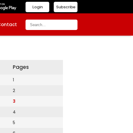
Login
Subscribe
Contact
Pages
1
2
3
4
5