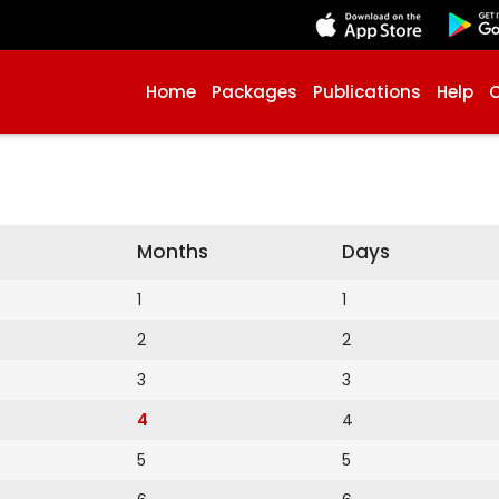
Home
Packages
Publications
Help
Months
Days
1
1
2
2
3
3
4
4
5
5