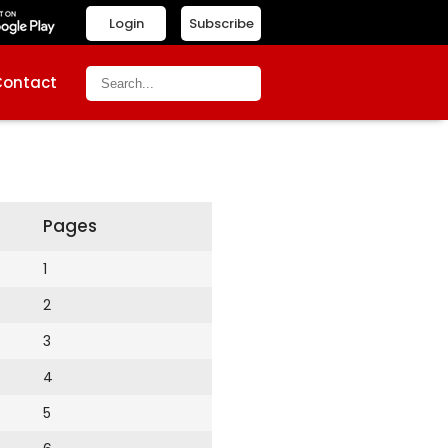
Login
Subscribe
Contact
Pages
1
2
3
4
5