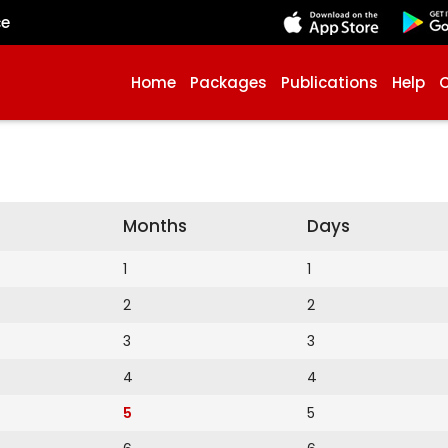
çe
Home
Packages
Publications
Help
Months
Days
1
1
2
2
3
3
4
4
5
5