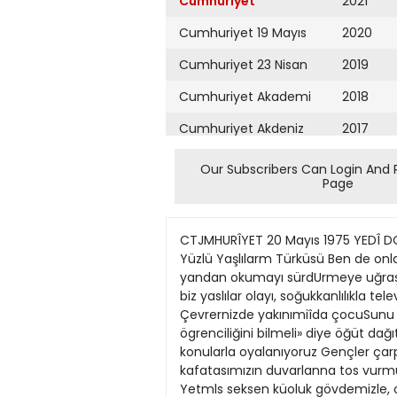
Cumhuriyet
2021
Cumhuriyet 19 Mayıs
2020
Cumhuriyet 23 Nisan
2019
Cumhuriyet Akademi
2018
Cumhuriyet Akdeniz
2017
Cumhuriyet Alışveriş
2016
Our Subscribers Can Login And 
Page
Cumhuriyet Almanya
2015
Cumhuriyet Anadolu
2014
CTJMHURÎYET 20 Mayıs 1975 YEDÎ DOĞUKARADENÎZİN EN HAREKETLÎ AYIMAYISTIR Çay Çıkmazı ŞÜKRAN KETENCt TARTIŞMA Devlet /"i •• •• İki Yüzlü Yaşlılarm Türküsü Ben de onlardanım. Yaşım elll dört. On sekiz yirmi beş yas arasındaki o içle dıs bunalımlanna denge ararken bir yandan okumayı sürdUrmeye uğraşan yüksek ögrenim genci, perde ardındaki bizlerin kışkırtıcılığuıa kanarak ölmeye öldürmeye itilirken, biz yaslılar olayı, soğukkanlılıkla televizyonlardan seyrediyor. gazetelerden izllyoruz. Yaptığımız, olay üstüne be? on daldka lri lâf etmek. Çevrernizde yakınımiîda çocuSunu okutan bir baba bulunuyorsa, kızını, oğlunu iyî yetiştiremediğin den ona kızıyoruz da. «Ofrenci ögrenciliğini bilmeli» diye öğüt dağıtiToruz. Biz otuı besml aşmıs orta yaşlı lar, ellisini arkada bırakmış yaslılar. bBylesine inanmadığımız konularla oyalanıyoruz Gençler çarpışmah, bize cene çıkmah. Deli akan kan damarlanmızı zorlamıyor, kabma sığamaj'an beyin kafatasımızın duvarlanna tos vurmuyor yıllar var. Kabuğuna çekilmlş, sessiz, isinde eücünde yaratıklar sanılır karsıdan. Aldanılmamalı. Yetmls seksen küoluk gövdemizle, o gövdeyi Brten bilmem kaç yüa santimetre karelik derimlzle koskoca açılmıs bir som kulagız. Gençlerdeki çatışma seslerinl, dinlendlrici bir musikicesine beklemekteyi». Çatışmalarda kazancımızı dara atan bir yan yok. Aksine bitlmlz kabanyor. Geçimimiî zora düşebilir mi? Düsmes. Gencin ahp vere medıği birbiriyle. Para, mevkl kalkanımızdır. Gençlerin savaştan hoşlandığını bilenlerdeniz. tyl biliriz ki bir ulusal kurtuluş savaşı ancak haktır, ötesindekiler deftildir. Ulusal Kurtuluş Savaşı köprüsünden elli bes yıl kadar önce srecen genc kusaklar bize bir yurt bırakmıslardır va. bizler kendimtee söre ekmek kapılan yaratarak o yurdu kevfimizce düzenlemişizdir. Düzenledf*imi? dümenlerin tartışılmssını fstemejiz. Gençliğin, gözünü biza çe\irmeyip birbiriyle dalaşması, başlıca güvencemizdir Biz vaşlılar akıllı. vüzde yüz akılh klsfleriz. Np.mnslu. vüzde vüz namuslu kisiler oldı> jhımuz sövlenebilir mi? FJvet, do*a!lıkla. Bu serçefi acık almla hev haykırabiliriz. Namu* suz. \^üzde yüz namıtssuz olduğumuz söylenemez mi? Asla. Böyle yaşadığımız ortadadır da, dışımızda kimsenin bu ttirlü düsünmesint içimiz eötünnez. Ülkeyi ayakta tutan vergi. keselerimlzden çıkıj'or. Gençler kandan başka ne dökebilirler ki? Yaralı bedenler tçin kullanılan sargı bezinin parasını bile biz yaşlılar ödüyoruz. Kalan sağlan da besleyen blzleriz. Karga besledigimiz Börülmemiştir. Biz kurduz. Gençlerse kuzu. Her yiten gençten bize birer ktşilik hava boşlugu kalmalı ki genis soluk alahm, oturalım. Abdollah AŞÇI LrUCU Kime Hizmet Ediyor? Devle
Cumhuriyet Ankara
2013
Cumhuriyet Büyük
2012
Taaruz
2011
Cumhuriyet
Cumartesi
2010
Cumhuriyet Çevre
2009