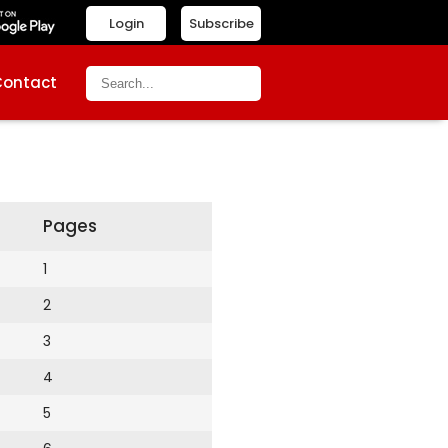
Login
Subscribe
Contact
Pages
1
2
3
4
5