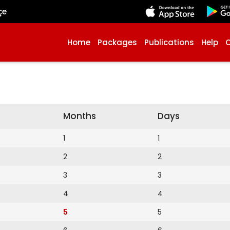
çe
Home
Packages
Publications
Help
Months
Days
1
1
2
2
3
3
4
4
5
5