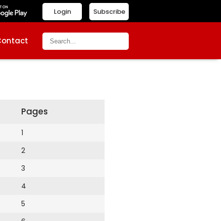
Login
Subscribe
Contact
Pages
1
2
3
4
5