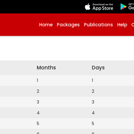
Home
Packages
Publications
Help
Months
Days
1
1
2
2
3
3
4
4
5
5