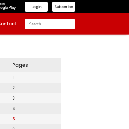
Login
Subscribe
Contact
Pages
1
2
3
4
5