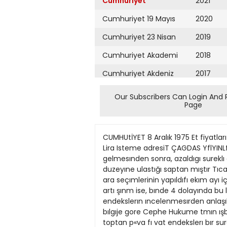
Cumhuriyet
2021
Cumhuriyet 19 Mayıs
2020
Cumhuriyet 23 Nisan
2019
Cumhuriyet Akademi
2018
Cumhuriyet Akdeniz
2017
Cumhuriyet Alışveriş
2016
Our Subscribers Can Login And 
Page
Cumhuriyet Almanya
2015
Cumhuriyet Anadolu
2014
CUMHUtİYET 8 Aralık 1975 Et fiyatları bir ayda yüzde 11 oranında arttı Caftdas Yayınlarının 7. Kitabı NADIR NADÎ Sokakta gürüllü tar Fiyatı: 15 Lira Isteme adresiT ÇAGDAS YflYINLflRI Cagaloğla Halkevi Sokak fio 39 • 41 ANKARA (Cumhurlvrt Bürosu) Cephe Hukumetinın ıktıdara gelmesınden sonra, azaldıgı sureklı olarak propaganda edılen toptan eşva fiyatları endeksının *kım avından ıtıbaren yenıden eskı duzeyıne ulastığı saptan mıştır Tıcaret Bakanlıgı Konjonktür ve Yayın Müdürlügunce hanrlanan aylık toptan esya fıyat en dekslennın. ara seçımlerinin yapıldıfı ekım ayı içınde eylül ayına gore, yüzde 1 4 oranında arttıfı hesaplanmıştır Geçen vı lın aynı donemındeki fıvat artı şınm ise, bınde 4 dolayında bu lunduğu bıldırılmektedir Fıyat artışlarımn orellıkle sanavı ü runlerı fıyat amsından doğdu ftu endekslerın ıncelenmesırden anlaşılmaktadır 9 J maddevl kap < S8van Tıcaret BakanlıSı toptan eşva fı\atları endptsınden ednı len bılgıje gore Cephe Hukume tmın ışbaşına gpldıkten sonra kararlannın sonuçlarının alın mava başladıSı mavns avinda 346 1 puan olan toptan p«va fı vat endekslerı bır sure du«me go«;termi5 ve ekım ayında venı den avnı pııana vaklaşarak ? 4 ı l dolavıra vuks"lmı=nr Ekım avı sonuclarra gore nebatı gıda maddelprırde fıvat duşukluÇtı gonılurken ozel icle havvansal urunlerdp 197i vılınm en vüksek tv at artı<=ı gerçeklesmı«tır Hav vansal ünınlenn ve bu arada etm f'vatı bır avda yuzde 11 2 I 9 "î vılının pn vuksek fıyat arfı«ımr eerçekle«tı£ı dıgpr bır madtV i'p vakacaktır 197S ocak avında 369 4 puan olan yakacak o IıCARET BAKANLIGI ENOEKSLERt TOPTAN EŞYA FıYATLARI NIN EKıM AYINDAN ıTıBAREN YENıOEN YÜKSELMEYE BAJUDIGJNI GOSTERıYOR. fıvat endeksl ekım ayında 3901 puana ulaşarak, jil^de 10 5 artmı$tır Evlül avından »kim avma sadece vapı malzemesl fiyatlan endeksınde duşükltik gorülmüs. dıjer turn urunlenn fiyatlan art mıştır Aynı sekılde Ankara ve İstanbul gecınme endekslennde de ar fıs gorulmuştur \nkara geçmme endeksı bır avaa yüzde 1 5 Istan ıthslsttaid ırliV azalıı nranı yüı de SS'dır 1975 vilı dıs tıcaret hareketleriı den sonra Turkıve'nın âıs tıcar?' açıfiırın ekim avı sonıı ttıharıvl 2 mılvon 791 mılvon 79fı bın do bul geçinme endeksl yüzde 2.4 do lara vükseldıSı. anılan ıstatistık lerden RnlaMİmaktadır Program lavında artmıstır da ongorulen dıs tıcaret açıSmır Tıcaret Bakanlıgınm vsvımladı 2 milvpr dotar olduju bıldıril Jh son dıs tıcaret istatlstıklerm» mektedır Avnı sçık sndeoe ekım tröre. gerek ıthalât. eerekse ih avı ıçın 223 mılvon dolardı racat ekım ayı IÇinde genlemıstır Bır ayda ıhracat 134 4 mılîthalstın gecen vılın avnı dnvon dolardan
Cumhuriyet Ankara
2013
Cumhuriyet Büyük
2012
Taaruz
2011
Cumhuriyet
Cumartesi
2010
Cumhuriyet Çevre
2009