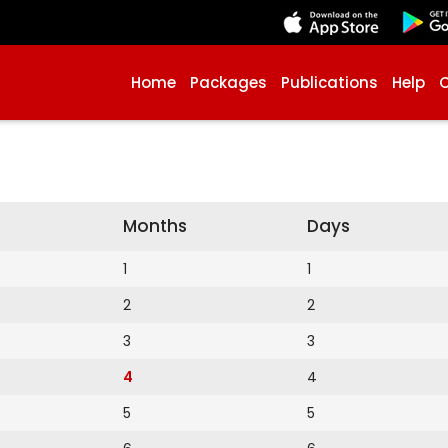
Home
Packages
Publications
Help
Months
Days
1
1
2
2
3
3
4
4
5
5