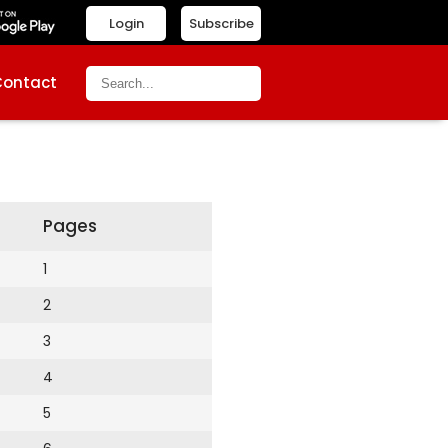
Login
Subscribe
Contact
Pages
1
2
3
4
5