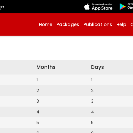
çe
Home
Packages
Publications
Help
Months
Days
1
1
2
2
3
3
4
4
5
5