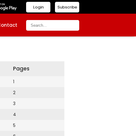
Login
Subscribe
Contact
Pages
1
2
3
4
5