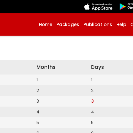
Home
Packages
Publications
Help
Months
Days
1
1
2
2
3
3
4
4
5
5