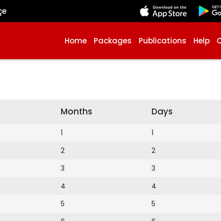
çe
Home
Packages
Publications
Help
Months
Days
1
1
2
2
3
3
4
4
5
5