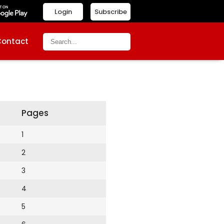
Login
Subscribe
Contact
Pages
1
2
3
4
5