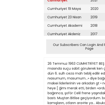
Cumhuriyet
2021
Cumhuriyet 19 Mayıs
2020
Cumhuriyet 23 Nisan
2019
Cumhuriyet Akademi
2018
Cumhuriyet Akdeniz
2017
Cumhuriyet Alışveriş
2016
Our Subscribers Can Login And 
Page
Cumhuriyet Almanya
2015
Cumhuriyet Anadolu
2014
26 Temmuz 1963 CUMHtTRİYET BEŞ 1 'JiıiMiııııımımmııııımıııııııımmıııııııı ıııııııııııııııııııııııııııııi'.§ JW 1 J H A B E R L E R I Kıpalıçarşıdaki ışportacılardan masında suçu sabit görulerek ken çsmajır çalmaktan sanık Ramiz disine 7 ay hspıs cezası verildiği : Btstarafı 1 Incl lahlfedt § Demirçelik dün 6. sulh ceza mah teblij edilir edilmez son dereee : dır. Şimdi bütön dâvs, grcr 5 kemesinde yapılan «on yargılan. sinirîenmis ve «Ben nıasumum, masumum...» diye bağırarak zabıt hakkını koliansbilecek olan İ sendikaiann knTTeilenmesl, !•• ; kâtibinin, önündeki daktilo makıei liderlerinin ve arkadan gt • nesinj kaptığı gibi hâkimin kürleeek olanların hsyli mesnli Z süsiine fırlatmıştır. • Dur... Dur... Dur...» diye heye [ ğimı merak etti, birden »orduT Araca binip uzaklaşırkcn, sekız yetlerin sfırlıfına mnvazi »la 5 Önce zabıt kâtibi Gönül özya canla bağırınca, şoför Celil frene yaşındaki kızımı düşündüm... Aca«Sen nesin?» rak dsba yeterli bale getirile ; vuza daktilo makinesini fırlatan bastı. Muştan Bitlise geçiyordum. ba hangi bebeğiyle oynuyordu, «Ben mi?» bilmeleridir. : ve daha sonra da duruşma hâkimi Sol yanda kamışların, otların ara«He ya... Abukat mısın? Motor elinde taze yağ, reçel sürülmüj ekGayrimeşru olmayan fakat : Fikret Eğilmeze sıldıran sanık, sında bir yaşlı, iki küçük çocuk musin, müvendiz misin?» Yunanistan ve İtalyaya afyo meğini yerken?. gereksiz bulunan grevlerin : göndermek üzere harekete geçe mübaşir Turhan Bilir ile vazifeli çift sürüyordu. Daha ötelerde el «Hiç biri değılim. Ne noterim, ne BU TOL 5 mcmleket ckonomisine verdiği \ bir şebeke İstanbul Kaçakçılık Ma jandarma eri isTnaıl tnceler tara lerindeki tırpanları otlara sallayan hkenderuo 25, (Gâney tlleri Mer baskın teşebbüsünde bulunmuşlar mühendıs, ne avukat... Ben gazeteBu yeni yol için mühendisler gezarariar nihayet başka tedblr Z sası memurlan tarafından meyda fından güçlükle kez Büroso • Telekı) Altınözü dır. Bu teşebbüse Ali Bayır adın. zaptedilebıltniş. ırgatlar. Muş ovası elvan elvan çı cıyım...» lip ölçüp bıçerken kı 1961 yılında, lerle telâfi edilebilir ve bir : na çıkanlmıştır. tir. Sanık Demirçelik hakkında bu çek içindeydi. Yurdum önemlı bir ilçesine bıjlı Karbeyaz bucağında da bir jandarma eri mâni olmak eski Demokratlar yeni A.P. Uler «Hay canına irahmet... lyi bır iki olay büyük sarsınh getir • sıvülerle jandarmalar arasında isteyince, mütecavizler jandarma Afyon ilinin Anbanas köyündı suçtan dolayı da ayrı bir dava ika ovası değil de sanki bir çıçek serı, yaz şu abukatı... Seni Allah gön köylülere büyük yardım yapıp umez. Ancak böyle davranıçla • kocaman.'. kanh bir olay cereyan etmiştir. erinin silâhını
Cumhuriyet Ankara
2013
Cumhuriyet Büyük
2012
Taaruz
2011
Cumhuriyet
Cumartesi
2010
Cumhuriyet Çevre
2009