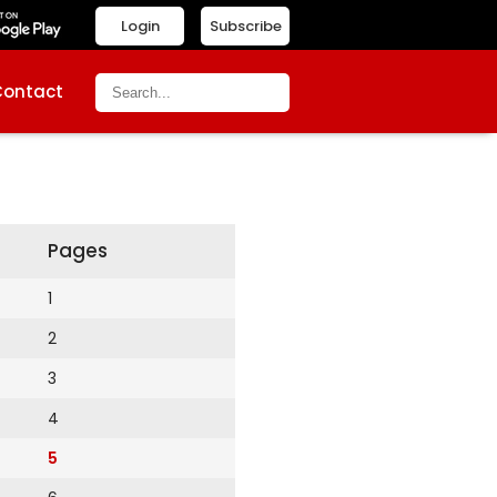
Login
Subscribe
Contact
Pages
1
2
3
4
5