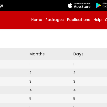
çe
Home
Packages
Publications
Help
Months
Days
1
1
2
2
3
3
4
4
5
5