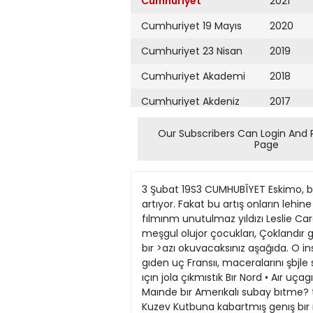
Cumhuriyet
2021
Cumhuriyet 19 Mayıs
2020
Cumhuriyet 23 Nisan
2019
Cumhuriyet Akademi
2018
Cumhuriyet Akdeniz
2017
Cumhuriyet Alışveriş
2016
Our Subscribers Can Login And 
Page
Cumhuriyet Almanya
2015
Cumhuriyet Anadolu
2014
3 Şubat 19S3 CUMHUBÎYET Eskimo, beyaz insanların medeniyetine alışamıyor Gerçi Eskimolann beyazlarla münasebeti »ünden güne artıyor. Fakat bu artış onların lehine olmuyor. Zira, Batıhlaşan Eskimo, tam anlamiyle yenilgeye, bozguna uğrayıp soysuzlaş maktadır. Giji fılmınm unutulmaz yıldızı Leslie Caroıı, artık lyaraındz, ele a\uca sığmaz genç kız > rolunu bıraktı. Şımdı c\ınde bahçesi ve gulleri ıle meşgul olujor çocukları, Çoklandır gormedığımız hojrat bır kış ortasında, kıştaıı başka sf>ın >uzunu jormnen insanların ustüne >azılmı>> bır >azı okuvacaksınız aşağıda. O insanların çektiklerının >anında bizim kıs dufun ba\ram dı>e avutabilırız kendı mızi. Eskimo ları gormeje gıden uç Fransıı, maceralarını şbjle snlatıyorlar: E^kımolan gormek, fok avlamaK, çocukluğumuzun romanlarındakı Eu\uk Kuzejı tanımak ıçın jola çıkmıstık Bır Nord • Aır uçagı ıle 63 uncu enlem derecesıne kadar çıktık Çocukken okuduğumuz Kuzej ne kadar değısmıs Fox Maınde bır Amerıkalı subay bıtme? tukenmez bır sorguya çektı blzı Herhalde casus sanmıştı O ruya Kuzey ın bu bolgesı şımdı, kulaklarını Kuzev Kutbuna kabartmış genış bır radarlar agı Yakanıızı kuıtarırca u ı a o larak, 5 kılometre uzaktakı ılk Eskimo kampının jolunu tuttuk A>ıı' Ayıı' Kabluna 1 Bızı ılk goren Eskimo çocuğu dehşet ıçinde ha>kırıvordu Bır duzıne ılkel çadırdan bodur erkekler, bucur çocuklar fırladılar Kadınlar onlardan daha \ ahsı, çadır aralıklarından baslarını uzattılar yalnız Irı, kocaman kopekler ustumuze juruyorlar Dostça bır karşılanış değıl tabıı. Alay edı>orlar bızımle Ne\se, bır çadıra çava çağırdılar Şımdıye kadar çay meraklısı Ingılızlerdı, artık bır Eskimo ıçkısı olmuş çay. Daha sabah karanlığında ona sarılıyorlar Eğer bu, çadırlarının havası kadar buruk şeye çay denebılırse Gırdığımız çadırın ıçl tencereler, gazocakları, balına vagı lambaları, Eskimo bıçakları fok derısınden elbıselerle dolu Orta yerde yenı vurulmuş bır fok, etrafa pıs pıs kokular saçıyor Kadınların bırı gırıp bırı çıkıyor, foktan bırer parça kesıp gıdıyorlar Yemek orta malı burada Çocuklar desen oyle Bunu kopekler de anla mışlar da aç kaldılar mı ellerıne ne geçırırlerse, eldıven, pa puç, ortu hepsını atıştırıyorlar Olmaz^a kuçuk çoeuklara saldırıvor onları jıyorlar Gecenin 9, gündüzün 3 ay sürdüğü buzlar bölgesinde yaşıyanların dramı Gigi kendisini buldu Maurice Chevalier ile çevirdiği «Gigi» filmi, Leslie Caron'u şöhrete ulaştırmış ve filimdeki esprili, afacan1 kız tipini normal hayatında da benimseyip bırakamaması, onun «Gigi» ismiyle anılmasına yol açmıştı. Fakat, Gigi, artık kendisini buldu. Şimdi, Londra yakınındaki bahçesinde çocukları ile oynuyor, gülleri ile meşgul oluyor. Londra'nın en fakır mahallelerinden bırin
Cumhuriyet Ankara
2013
Cumhuriyet Büyük
2012
Taaruz
2011
Cumhuriyet
Cumartesi
2010
Cumhuriyet Çevre
2009