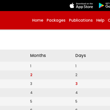
Home
Packages
Publications
Help
Months
Days
1
1
2
2
3
3
4
4
5
5