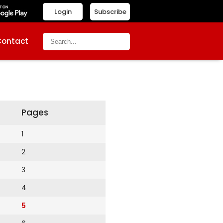
Login
Subscribe
Contact
Pages
1
2
3
4
5