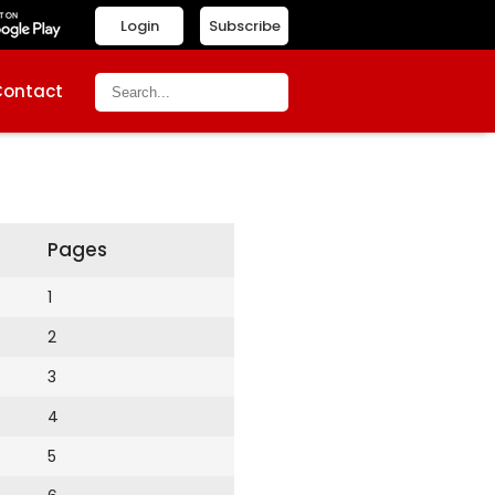
Login
Subscribe
Contact
Pages
1
2
3
4
5