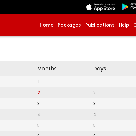
Home
Packages
Publications
Help
Months
Days
1
1
2
2
3
3
4
4
5
5