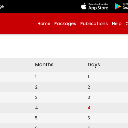
çe
Home
Packages
Publications
Help
Months
Days
1
1
2
2
3
3
4
4
5
5