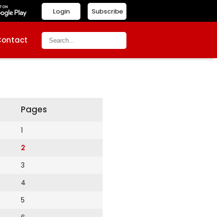
Login
Subscribe
Contact
Pages
1
2
3
4
5