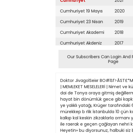
Cumhuriyet
2021
Cumhuriyet 19 Mayıs
2020
Cumhuriyet 23 Nisan
2019
Cumhuriyet Akademi
2018
Cumhuriyet Akdeniz
2017
Cumhuriyet Alışveriş
2016
Our Subscribers Can Login And 
Page
Cumhuriyet Almanya
2015
Cumhuriyet Anadolu
2014
Doktor JivagolSeiıır BO#İSf>ÂST£*MAK 29 KE.NAN K.AN 4 Kasun 1958 îyiteşen hasta =tıabçrieri Amerikan donanması limanımızda fSABAH | MEMLEKET MESELELERİ | Nimet ve külfet c «Buna karşdık bütün jaman bo kino'da büyümüştü. Ne Yura, n« yur.ca hayat, hep tek ve aynı, dai de Tonya oraya gitmiş değillerma anlaşılmaz bir şekilde hüviye di; fakat onu dinlerken Yura, o bcj tini muhafaza edebilmiş olan hayat bin dönümlük gece gibi kapkara, kâinatı doldurmuş ve her an sayj nühız edilemez bâkir ormanı, kaSiz terkibler, istihaleler halinde ye yalıklı yatağı, Krüger tarafındaki 6 ncı filoya :bağh 8 gemiden nilenmektedir. Siz öldükten sonra dik yarlarüe. bıçak darbeieri gibi mürekkep b rlik İstanbulda 10 çün kalacak Meclisin tatil dcvresinde »alâhiyet•ı. çok yerinde bir hareket ola.aktu tekrar diriierek ayağa kalkıp kal keskin zikzaklarla ormanı yanp YAZAN ii kimselerin beyanlarına göre. Minl Bundan başka Milll Korunma Kakamıyacağınızı endişe ile raerak e geçen çağlayan nehri kolaylıkla Ameıika Birleşik Devletierinin Ak Korunma Kanununun ycniden gozden nunu, Icra Vekilleri Heyetin» bu diyorsunuz, halbuki siz bumı çok göz'erinin önüne getirebiliyordu denizde vazifeli 6. füosuna bağlı, 8. grçirileceğini gazete havadisleri me"kanunda gösterilen şekil ve Şartlar Hayatlarında ilk defa Yura'ya da transport Skadronu kumandanı al yanında okumustuk. Eger boyle bir tan yapmış bulunuyorsunuz... Doğdaire«inde »alâhıyetler vermektedir. düşünce mevcut ise. Büyük Mill&t Bu demektir ki, tcra Vekilleri Çeduğunuz ânda ölüm yatağından Tonya'ya da gece elbiseleri yapıl bay C. L. Werts kumandasında, 8 Meclısinın atılmış olduğu şu günyeti, bu kanunun gösterdigi t*kil v« kalkmıstımz, fakat bunun farkında makta idi. Yura'yabir smokin, Ton geıriden. müteşekkil bir brUik, 13 lerde bu mrvzuu. kısaca da olsa, kıam! teferberllk'te gormektedlr. U »artlar dairesinde. kanun vazunın maktddır. Birinci madde: değildiniz. Ölürken' acı duya ya'ya da sadece boynu hafifçe açık, kasım tarıhine kadar kaimak üzere ele almak faydalı olacaktır. «Fevkalâdt hallerde devletin bun muml veya kısmt «eferberlik bahls yerine geçecek, kanunda mevsu hucak mısınız? Nesçler tefessühlerinl setenden bir gece tuvaleti ısmar limanunızji gelmiştir. Yalnız tetkıkimiz, kanunun umuml [yesıni iktisat ve millt müdafaa ba mevzuu olmadığı halde dahı, ikti kümleri yürOrlüğe koyarak, bu hüSancak gernisi »Polonya, bu »abah hatlanna lnhisar edecek. günlük ga I kımından takvıye maksadıle, tcra «adl blr takım güçlüklerin meydana >kümlere c ait"ceza müeyyidelerfne'halanmıştı. hissederler mi? Diğer bir deyişle, ~ " l j " " " ''Vf. ' Bu yeni elbiselerini, ayın yirm
Cumhuriyet Ankara
2013
Cumhuriyet Büyük
2012
Taaruz
2011
Cumhuriyet
Cumartesi
2010
Cumhuriyet Çevre
2009