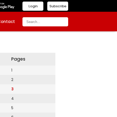
Login
Subscribe
Contact
Pages
1
2
3
4
5