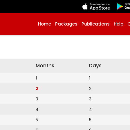
Home
Packages
Publications
Help
Months
Days
1
1
2
2
3
3
4
4
5
5