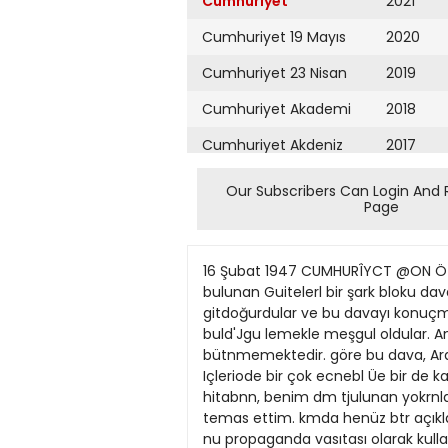
Cumhuriyet
2021
Cumhuriyet 19 Mayıs
2020
Cumhuriyet 23 Nisan
2019
Cumhuriyet Akademi
2018
Cumhuriyet Akdeniz
2017
Cumhuriyet Alışveriş
2016
Our Subscribers Can Login And 
Page
Cumhuriyet Almanya
2015
Cumhuriyet Anadolu
2014
16 Şubat 1947 CUMHURÎYCT @ON Ö B Ya möstehlikler!! Hangî füfuhaf, hangi istilâ? on zamanlarda Suriye gazeTJçak, Roma otv&rrrîda bulunan Guitelerl bir şark bloku davası Baştaraft 1 Inet sahijede akçamı Antafeya Haikevinde &lnd bir donia alanından fcalkarai Kahireye gitdoğurdular ve bu davayı konuçma yapmak taruretini duydtun v« tlb fcarjısınıda olduguma kaniim. melîte idi. Kazanın nasıl vuiu buld'Jgu lemekle meşgul oldular. Anlathklarına Ben, Yusuf Ayhan İle Antaiyada bu konufmayı da yaptun. Filhakika bu henua bütnmemektedir. göre bu dava, Arab Birliğini sarsmış, Cumhurlyet Hali Partlsi binasında ve komışmada kınl faşistler diye hıtabda Içleriode bir çok ecnebl Üe bir de kaArab Birliğinin niıfuzuuu tarmış ve idare kurulu baskanhk odaonda yalnız bulundum. Fakat bu hitabnn, benim dm tjulunan yokrnlana hüvlyeti hafcbilhassa Surijeyi tehlikeli bir dıuiıma hakkrmda uydurma beyanat yapan, bubir d«fa temas ettim. kmda henüz btr açıklama yapümamışâusürmüs Bu yüzden Suriye hem şiBorsada Taiımintme göre. bu temas, temmu nu propaganda vasıtası olarak kullanan malden, yani bizim tarabmızdan; hem Borsa, 15 (Hususî) K3y m(uhter v« Eun 15 veya 16 neı günü aişamında ol ve muhitte komünist olaraktaTiiTianv« cenubdan, yani Ûrdün tarafmdan tazihtiyar heyeüerinfaı seçim hazniıHan Kazaya kurban giden Mısır prensesl du. Kendisini bana, Adanada çıkan partimiz aleyhinde akıl ve hajrale sığItoma 15 (aa.) SaMLhiyeül blr Itayyika uğramEga başlamıs, hattâ ba yüztamamlanmıştır. Bir yandan Halkçılar, «Türk Sozü> muhabiri olarak taidim mıyan ve memleket için zararli propaden Sııriyede bir sinir harbi başgosdiğer tarafiân Demdkratlar muhteîif naktan oğrenfldlgtne göre, bugun Tergandalan idare eden çahıslara karfi idL etnJştt Bu tamsmada bana SupM Betermiş ve bu sinir harbi onu huzursuzköylerde yoklama yaparak adaylannı racina yakuunda deniae düsen İtalyaa Befik Koraltana verilen Izahat rekât adındald blr zat ile yapbgı btr luğa uğratmış... aeçmişlerdir. Seçima, aym 20 atode ba| ordueuna mensub îtalyan uçağında a&e mülâlratt okuyarak bir şey deylp deml21 temmuz günü saat 16 ya doğru Mısu Prense» de bulunmakto idl HeDerken biz, Suriyeyi istilâ ile tehdikmacağı sanıhnaktadtr. yecegınıl sordu. Kendistoe bu beyanatm Hatay Valiadnin evine gelerek baca: nüz teyld edilmiyen baa şaylalara göre. de, Suriyeliler Iskenderunu istemekten uydurma ve mahsua bir maksad taşıyan «Bizi fanl faşistllkle itham etmşisin baiüs mevzuu Mucrlı Prenses, Kral Favazgeçmezlerse bizim de Halebi iste Başmakaleden devam bir tertib eseri oMufunu uzun boylu an diyen Refik Koraltana: «Bu bitabtm, D. rugun bes hemçlrestqd*ıı blridir. meğe ve onu ele geçinnek için
Cumhuriyet Ankara
2013
Cumhuriyet Büyük
2012
Taaruz
2011
Cumhuriyet
Cumartesi
2010
Cumhuriyet Çevre
2009