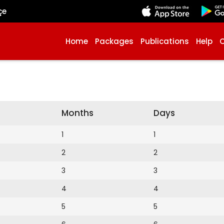
çe
Home
Packages
Publications
Help
Months
Days
1
1
2
2
3
3
4
4
5
5