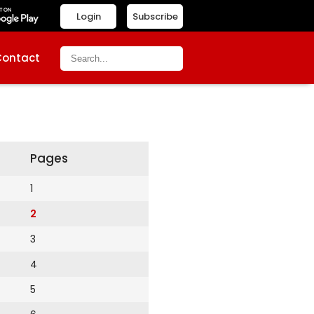
Login
Subscribe
Contact
Pages
1
2
3
4
5