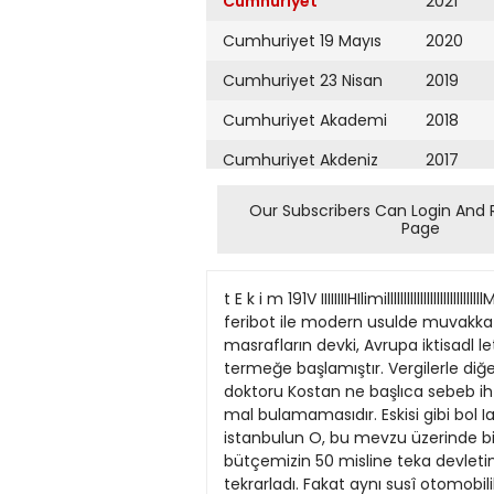
Cumhuriyet
2021
Cumhuriyet 19 Mayıs
2020
Cumhuriyet 23 Nisan
2019
Cumhuriyet Akademi
2018
Cumhuriyet Akdeniz
2017
Cumhuriyet Alışveriş
2016
Our Subscribers Can Login And 
Page
Cumhuriyet Almanya
2015
Cumhuriyet Anadolu
2014
t E k i m 191V IIIIIIIIHIlimilllllllllllllllllllllllllllllMIIIIIIIIIIIHIîl DENİZCİLİK BAHISLERI Feribot işi bir milyon liraya çıkabilir mi? Bir İsveçli iş adatnı, kullanılmış bir feribot ile modern usulde muvakkat iki iskelenin bir milyon liraya mafolacağını iddia ediyor Yazan: Ab.din Dav'er t>"ie« anlaşılıyor lan masrafların devki, Avrupa iktisadl let bütçesinde aynen tabiilikten çıkmış, görülmesi iktiza ehastalık ârazı gösden denkleşmesidir. termeğe başlamıştır. Vergilerle diğer iradlardan toolanan Bahklı Rum Hastanesi Baştabibi Dr. Avnıpanın bu haliMavridis, yanmda diş doktoru Kostan ne başlıca sebeb ihtiyacına yetecek ka buna göre, Amerikadan istenen yardım milletlerin dışmda kalan devlet sarfidar mal bulamamasıdır. Eskisi gibi bol Iarın toplamı 22 milyar dolardır. Yani yatmı indirmek, bugün, her Avrupa Geçenlerde, bir yazımda istanbulun O, bu mevzu üzerinde bir yazı yazmam tin ve Vesail olduğu halde, Vesailin hu istihsal yapamadıkça, dısarıdan da isbu seneki bütçemizin 50 misline teka devletinin baş kaygusu olmak icab eder. feribot meselesine şöyle bir dokunmuş yolundaki ricasını tekrarladı. Fakat aynı susî otomobilile hastaneye giderlerken tediği kadar ithal edemedikçe, Avrupa biil eden bir yekun. 16 memlekete tevzi Bu temin edilirse, her lâhza harekete tum. Bu yazımdan haberdar olan İsviçreli düşüncelerle gene bir şey yazmadım. otomobil Merkezefendi ile Çavuşdere nın bu hali devam edecektir. Dünyada edilecek bu yardım, bir defada değil, müheyya oynak eşya fiatlarını candabir iş adamı bana geldi. Benim denizcilik Bu zat, geçen hafta bir daha geldi. Bu arasında bir hendeğe yuvarlanmıştır. işlerile meşgul olduğumu, La R3ublique' defa elinde br sürü notlar vardı. Yeni Kaza neticesinde Dr. Mavridis ölmüş ve fiatlar kabarma istidadııu gösteriyor. ceste ceste dört senede verilecektir. tnarmdan yakalamak kabil olur. Aynı deki yazılarımı okuyarak öğrendiğtni den izahat vermek istedi. İ^im çok oldu Dr. Kostantin ile Vesail' de muhteîif Son aylarda bu istidad ayrıca şiddet 1948 de 7,5 milyar dolar, sonra sırasile zamanda, millî paranın iç ve dış satın lenmiştir. Marshall'm Avrupa yardımı 6, 4,5 ve 3,5 milyar olarak gittikçe aza alma güclerini, fuzuli ve ekseriya yansöyledikten sonra, feribot meselesi hak ğu için, yerlerinden yaralanmışlardır. hakkmdaki ilk nutkundan sonra göze lacaktır. Kanaat odur ki, Avrupa ancak lış müdahalelere müsaade etmeden, ikkmda benimle uzun uzadıya konuştu. Notlarmız fransızca ise bırakınız, Hâdise tahkikatma Savcı yardımcılatranlı sporcular bngün geliyor Bu zat, ilkönce, hükumete gayet ucuz ben okurum; deditn. Bırakıp gitti. Bu rından Demir Dai elkoyarak
Cumhuriyet Ankara
2013
Cumhuriyet Büyük
2012
Taaruz
2011
Cumhuriyet
Cumartesi
2010
Cumhuriyet Çevre
2009