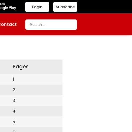
Login
Subscribe
Contact
Pages
1
2
3
4
5