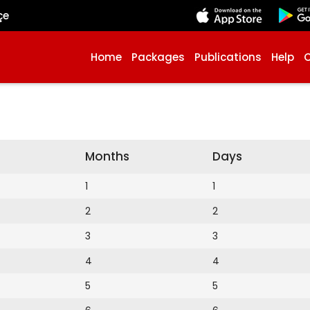
çe
Home
Packages
Publications
Help
Months
Days
1
1
2
2
3
3
4
4
5
5