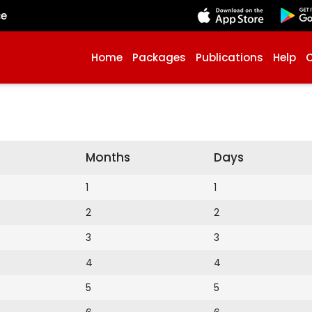
çe
Home
Packages
Publications
Help
Months
Days
1
1
2
2
3
3
4
4
5
5