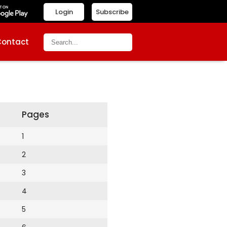
Login
Subscribe
Contact
Pages
1
2
3
4
5