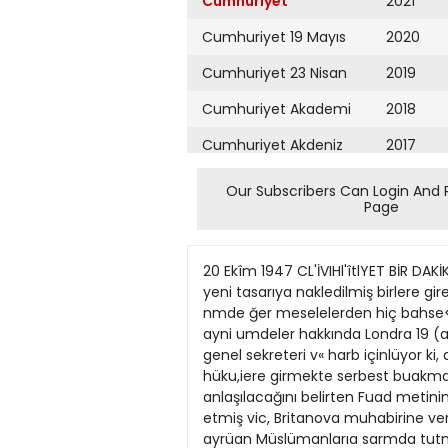
Cumhuriyet
2021
Cumhuriyet 19 Mayıs
2020
Cumhuriyet 23 Nisan
2019
Cumhuriyet Akademi
2018
Cumhuriyet Akdeniz
2017
Cumhuriyet Alışveriş
2016
Our Subscribers Can Login And 
Page
Cumhuriyet Almanya
2015
Cumhuriyet Anadolu
2014
20 Ekîm 1947 CL'İVIHl'îtlYET BİR DAKİKA , ye ve Maarif işlerinde D. P. progra BattaraU l tnci ghn süzlerile hâkirr.lerin siyasî parti j mından yeni tasarıya nakledilmiş birlere giremiyecekleri hakkmdaki 18 çok yeni hkirlere tesadüf olunuyor.» ınci madde bir tarafa bırakılırsa diAltı nmde ğer meselelerden hiç bahse<iilmemiştix. Bu tasarıda alt! umde hakkında ileri Yalnu hâkimler hakkmda boyle bir sürolen fikirler, ayni umdeler hakkında Londra 19 (a^ı.) Müiteci müstakil hüküm konulması öyle görü D. P. prcgramında mevcud izahlarla partisinin genel sekreteri v« harb içinlüyor ki, diğer bütün memurları parti karçilaşürılacak olursa D. P. nin dç de Londrada yerleşen Yugoslav hüku,iere girmekte serbest buakmaktadır ki, mokratik ruhu ve geniş düşüncesinin bunun mânası da çok açıktn ve mem çok iyi anlaşılacağını belirten Fuad metinin eski Başbakan muavini Krnjeleket için çok zararlıdır. Halkevlerini Köprülü, izahiarına şöyle devam etmiş vic, Britanova muhabirine verdiği bir mülâkatta, eski Türk eyaletleri Bosns ve Halkodalarını Halk Partisinin inhi tir: ve Hersekten ayrüan Müslümanlarıa sarmda tutmak ükrinin hâlâ terkedilHeri bir adun refahı için Türk hükumetile diğer ormediği de 102 nci maddenin vüzuhsuz «Yeni tasarı ilmi ve sıstematik ba ta doğu devlcüeri tarafmdan fevkalâds kımdan bir takım yanlışLüdan, tertibifadesinâen istidiâl olunuyor.> bir insanî yardım yapılmıs. olmakla be.Hakkı telif» sizlikleri ihtiva etmekle beraber, sistemC. H. P. nin yeni program tasarısın sizUgin, iptidailiğin hazin bir nümunesi raber Yugoslavyada kalarak bugünkü da D. P. programının devletçiliğe dair olan, C.HP. nin bugünkü programına rejim altında yaşamakta olanlarm acına fikirlerinden hayli faydalanılmiş ol nisbetle oldukça ileri bir adım sayıia cak bir halde bulunduklannı göylemi»duğu bugün bilhassa konuşma konusu bilir. Ancak tek parti zümiyeünin kötü tir. Yakmda Ingiltereden ayrılacak olan cimakta idi. Bu iktibaslar dolayısile ba tesirlerinden ve an'anelerinden kurtumuçtur. Hele son günlerde asilerin faağahyor, sefil ve serseri ÇOCMJCzı Demokrat meclislerde, görüşmeler sı lamadığı için Türk vatanıaın bugünkü Krnjevic, sözlerine gunlan ilâve etmisliyetlçri ve gördükleri yardıınlar haklar da. Polisler çoğahyor, fcatilrasında lâtife yollu chakkı telif» kanu ihtiyaçlarını karşüamaktan ve Turk tir: landa ahnan haberler, Yunan iç harbinundan da bahsedilmekte idi. vatandaşlarmm siyasî hak ve hürriyetYugoslavyadaü Müslüman ahali ler ve hırsızlar da. Kontrollar Bfljtaraft 1 İJMH sahijede Baştarafı I inr 'ahtjedt nin nerede ise Ispanya dahill ' harbiııi leri hususunda kat'î ve sarih teminat sekiz yüz bin ile bir milyon arasındaD. P. sözcüsü Fuad Köprülü bu iktiket edecek olan D
Cumhuriyet Ankara
2013
Cumhuriyet Büyük
2012
Taaruz
2011
Cumhuriyet
Cumartesi
2010
Cumhuriyet Çevre
2009