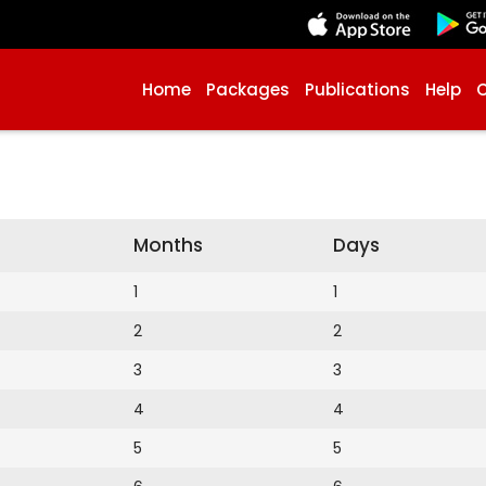
Home
Packages
Publications
Help
Months
Days
1
1
2
2
3
3
4
4
5
5