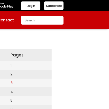
Login
Subscribe
Contact
Pages
1
2
3
4
5