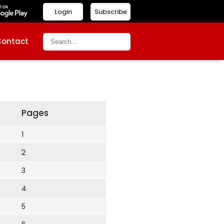
Login
Subscribe
Contact
Pages
1
2
3
4
5