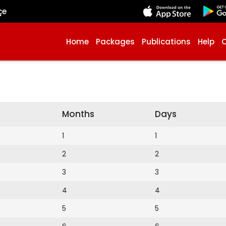
çe
Home
Packages
Publications
Help
Months
Days
1
1
2
2
3
3
4
4
5
5