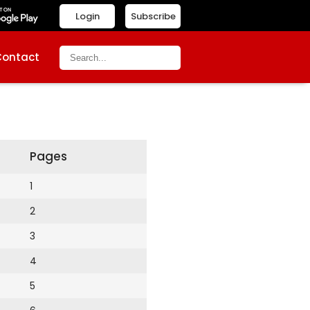
Login
Subscribe
Contact
Pages
1
2
3
4
5