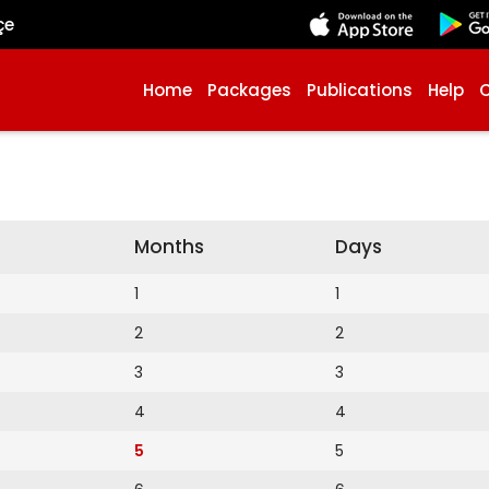
çe
Home
Packages
Publications
Help
Months
Days
1
1
2
2
3
3
4
4
5
5