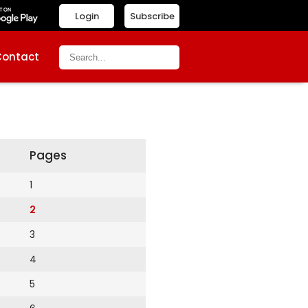
Login
Subscribe
Contact
Pages
1
2
3
4
5