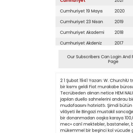
Cumhuriyet
2021
Cumhuriyet 19 Mayıs
2020
Cumhuriyet 23 Nisan
2019
Cumhuriyet Akademi
2018
Cumhuriyet Akdeniz
2017
Cumhuriyet Alışveriş
2016
Our Subscribers Can Login And 
Page
Cumhuriyet Almanya
2015
Cumhuriyet Anadolu
2014
2 1 Şubat 1941 Yazan: W. ChurchİU tngiltere Başvekili Esnaf, akıl ve hayale Ingiltereye sipariş gelme^ik hileler edilen raylardan icad ediyor bir kısmı geldi Fiat murakabe bürosu, şehrin 150 ihtikâr vaL'ası ( Şehir ve Memleket Haberleri ) tespit edildi Tramvay malzemesi Tecrübeden alınan netice HEM NALINA MIHINAİ 1911 ve 1941 de Derne müdafaası ernenin tiyatrolarda aktörler arasında kurşun kıhclaıile japılan duello sahnelerini andırau birkaç çatçuttan sonra, İtaljan lar tarafmdan terk ve tahliyesi, bana, 30 jıl evvelki şanlı Derne mudafaasını hatıriattı. Şimdi bütün Libjayı mudafaa eden İtalyan ordusunun 300,000 kişi clmasına mukabil, o zaman, Trablusgarb vilâyeti ile Bingazi mustakil sancağım yalnız 3000 lürk ve nihayet bir o kadar da Siınusî mücahidi müdafaa ediyorda. Italyanlar ise koca bir donanmadan oaşka karaya 100,000 den fazla asker çıkarmışlardı. Osmanh idaresi uykuda olcîıığu için, Italyanlar, bu memlekette, mec« canî mektebler, bastaneler, bankalar, ticarethaneler açmışlar, bol bol para dağı. tarak bilhassa Trablusgarb şehrinde, jerlilerden mükemmel bir beşinci kol vücude getirmişlerdi. Bunlar, İtahun donanması, limanın önünde görünür görünınez, başlannda Trablusgarb beledije reisi Hasune Pasa olarak Türklere karşl harekete geçmisler; Türk memurlarına ve ailelerine hakaret ve taarruz etme&e başlanıışlardı. Sonra. İtalyanlardan gordükleri şiddet ve zulüm ile bu nankörler cezayi sezalannı buldular. O zaman bir çok hamiyetli ve ateşli gene zabitler, Trablusgarb ve Bingaziyi müdafaaya koşmuslardı. Bunlann ara sında Enver, Fethi ve Mustafa Kemal Beyler vardL Müdafaanuzın en canlı olduğu yer, Bingazi tarafı ve hassaten Derne idi. İlkönce Tobrukta İtalyanlan mağlub eden Mustafa Kemal Bey sonra Derneye gelmişti. Ebedî Şef Atatürkün sonradan yazdığı .Zabit ve kumandanla hasbıhal. adlı küçücük, fakat askeri edebiyat bakımından kiyroetli risaiede, Derne müdafaasına iştirak eden bir avuc Türk zabitinin isimlerini görüyoruz: Hacı Emin, Ali (Ali Çetinkaya), Mürataz, Ismail Hakkı, Halim, Şevket, Nureddin, Rüsulıi. Fehmi, Ahmed Hamdi, Hüseyin, Saffet, Reşid, Eşref, Fuad ve arkadaşlan. Atatürk, gene o küçük kitabda, tbizim Sirenaik'te kumanda ettiğimiz kuvvetlerin eczasında, kuvvei maneviye, fikri taarruz ve inisiatlf evsafı mevcud» dur, dedikten lonra, su cümleyi ilâve ediyor: •Fakat, bu noktada, bütün vuzw hüe canlandırılmak lâzım gelen bir hakikati mahza vardır, ki o da, sıcak. kanlı Afrika evlâdlannda o saydu ğımız evsafı cengâveranenin fiü ha. linde tecelliyatı, bir takım ateşin ruhlarm Afrika semasında pervazüe başlar.* Bu ateşin ruhlar, işte yukanda isimlerini saydığımız ge
Cumhuriyet Ankara
2013
Cumhuriyet Büyük
2012
Taaruz
2011
Cumhuriyet
Cumartesi
2010
Cumhuriyet Çevre
2009