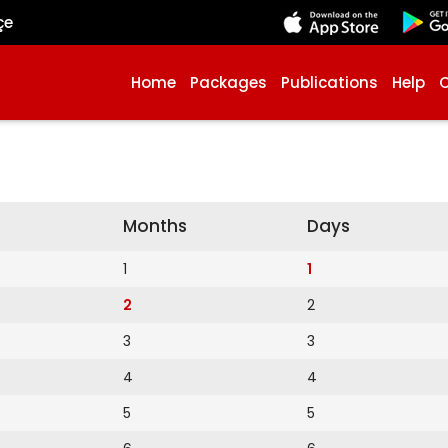
çe
Home
Packages
Publications
Help
Months
Days
1
1
2
2
3
3
4
4
5
5