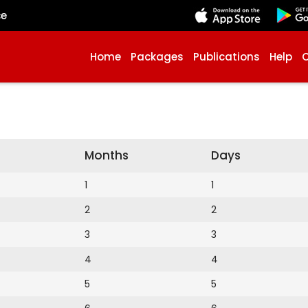
çe
Home
Packages
Publications
Help
Months
Days
1
1
2
2
3
3
4
4
5
5