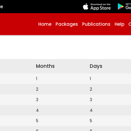
çe
Home
Packages
Publications
Help
Months
Days
1
1
2
2
3
3
4
4
5
5