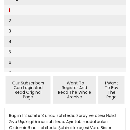
Cumhuriyet Sağlıklı Beslenme
2002
9
1
Cumhuriyet Sokak
2001
10
2
Cumhuriyet Spor
2000
11
3
Cumhuriyet Strateji
1999
12
4
Cumhuriyet Tarım
1998
13
5
Cumhuriyet Yılbaşı
1997
14
6
Çerçeve Eki
1996
15
7
Çocuk Kitap
1995
16
Our Subscribers
I Want To
I Want
8
Dergi Eki
1994
Can Login And
Register And
To Buy
17
Read Original
Read The Whole
The
9
Ekonomi Eki
Page
Archive
Page
1993
18
10
Eskişehir
1992
19
11
Bugiin 1 2 sahife 3 üncü sahifede: Saray ve otesî Halid
Evleniyoruz
1991
Ziya Uşaklıgil 5 inci sahifede: Ayıntab müdafaaları
20
12
Güney Dogu
Özdemir 6 ncı sahifede: Şehircilik köşesi Vefa Birson
1990