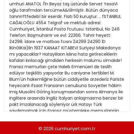
21
umhuri ANATOL İ'ln Beyaz taş üstünde Servet YesaVi
Kitap Eki
1989
oğlu tarafmdan tercümeA&tilmîştir. Bütün dünyaca
22
tanınrrftfedebî bir eserdir. Fiatı 50 kuruştur. .. fSTANBUL
Özel Ekler
1988
CAĞALOĞLU 4554 Telgraf ve mektub adresi:
23
Cumhuriyet, İstanbul Posta fcutusu: tstanbul, No 246
Özel Okullar
1987
Telefon: Başmuharrir ve evl: 22366. Tahrir heyett:
24
Sevgililer Günü
24298. İdare ve matbaa fcısnı 24299 24290 İD
1986
25
lKinGlKai)lin 1937 KANAAT KiTABEVi Suriyeyi Makedonya
Siyaset Eki
1985
mı yapacaklar? Hataylıların kılına hata getireceklerin
26
kafaları kırılacağı şimdiden herkesin malumu olmalıdır!
Sürdürülebilir yaşam
1984
Fransız memurları çete Haleb Ermenüeri de teslih
27
Turizm Eki
edüiyor teşkilâtı yapıyorlar Bu caniyane tertibleri M.
1983
28
Blum'ün hakemliğine bütün ciddiyetile arzederiz Pariste
Yerel Yönetimler
1982
heyecanlı ifsaat Fransanın cenubuna Sovyetler hâkim
29
imiş Musolini Göring konuşmasından sonra Almanya ile
1981
Ingiltere arasında İngiliz İtalyan anlaşmasma benzer bir
30
pakt imzalanacağı söyleniyor ürk Hatayı Türk
1980
saydırmamak için Fransız müstemleke memurlannin
31
yaptıkları mecnunca işler arasında komikleri ve fecileri
1979
var. Bu iki vaziyetten birincisinin misali şudur: Fransız
© 2026
cumhuriyet.com.tr
1978
müstemleke memurlan îskenderun Antakya ve