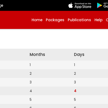
çe
Home
Packages
Publications
Help
Months
Days
1
1
2
2
3
3
4
4
5
5