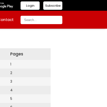
Login
Subscribe
Contact
Pages
1
2
3
4
5