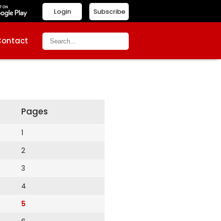
Login
Subscribe
Contact
Pages
1
2
3
4
5