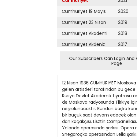
Cumhuriyet
2021
Cumhuriyet 19 Mayıs
2020
Cumhuriyet 23 Nisan
2019
Cumhuriyet Akademi
2018
Cumhuriyet Akdeniz
2017
Cumhuriyet Alışveriş
2016
Our Subscribers Can Login And 
Page
Cumhuriyet Almanya
2015
Cumhuriyet Anadolu
2014
12 Nisan 1936 CUMHURİYET Moskova Radyosunda Türk gecesi yapılıyor Biz bize Bizdeki hırsızlıklar Dost Rusyanın geçen yıl memleketimize gelen artistlerî tarafından bu gece çok zengin programlı muazzam bir konser verilecek Konserde teganni edecek Maksakova Sovyet Rusya Devlet Akademik tiyatrosu artistleri, Türkiyeye geçen sene gelişlerinin yıldönümü münasebetile bu gece İstanbul saatile saat 8 de Moskova radyosunda Tiirkiye için büyük bir konser vereceklerdir. Tiirkiye için konser 1 724 metroda Komintern istasyonile neşrolunacaktır. Bundan başka konser kısa tulümevç istasyonile de verilecektir. Tulümevç 50 metrodur. Saat tam 8 de başlıyacak ve bir buçuk saat devam edecek olan konserin programı şudur: Piyanist Oborin: Glückin melodisi, Chopinin balladı, Tausikin Schumann dan kaçakçısı, Lisztin Campanellası. Opera mugannisi Nortsov: Çaykovskinin Pikyaya Dama operasından Eletzkinin Aryası, Çaykovskinin Yolanda operasında şarkısı. Opera mugannîyesi Maksakova: Mussorskinin Kovaşina operasından Martanın Aryası, Rimski Korsakofun Snegaroçka operasından Lelia şarkısı, Bizetnin Carmen operasından Kabanera. Kemancı Ostriyak: Saint Saensin Cappicioso randosu, Dvorakın üçüncü Slav dansı. Opera mugannisi Jadan: Rahmani Hırsız odacı Şirkfetiltin • kasasını soydu • Süngercilik şirketi odacılarından Ab durrahman evvelki gün herkes şirketten ayrıldıktan sonra muhasbecinin odasına girerek anahtar uydurmak suretile kasayı açmış ve içinden 1,100 lira alarak kaç mıştır. Ertesi gün daireye gelenler kasanın açık olduğunu görünce işi anlamışlar ve soygunculuktan polisi haberdar etmişlerdir. Yapılan tahkikatta odacının muhase beci Hakkmın evinde yatıp kalktığı ve evvelki gün postaya götürülmek üzere kendisine verilen mektublan da götür mediği anlaşılmıştır. Hırsız odacınm resimleri bütün mer kezlere dağıtılmıştır. Bir Japon profesörü Gazetelerdeki polis havadislerini takib ediyor musunuz? Eğer cinayet haberlerine, büyük aşk facialarına meraklı iseniz boşuna bekliyorsunuzdur. Bu gibi vak'alar bizim memlekette az görülür. O kadar az ki meselâ bir delikanTayyare piyangosunun 20 nci tertib lının metresini bıçaklaması, yahud hay son keşidesi dün çekilmeğe başlanmışdudların bir banka bekçisini öldürmeleri, tır. Keşideye bugün de devam oluna gazetelerimizin birinci sahifelerinde üç caktır. Bu keşidenin en büyük ikramiyesi osütun dolduracak, dedikodusu haftalarca lan 200 bin lira 10483 numarak bilete şehrin kubbesini çınlatacak kadar ehemçıkmıştır. Bu biletin 20 aşağı, 20 yu miyetli bir hâdise olur. karısındaki numaralara 500 er lira müİstanbul polisinin işi, daha ziyade zara kâfat verilecektir. n az olan s
Cumhuriyet Ankara
2013
Cumhuriyet Büyük
2012
Taaruz
2011
Cumhuriyet
Cumartesi
2010
Cumhuriyet Çevre
2009