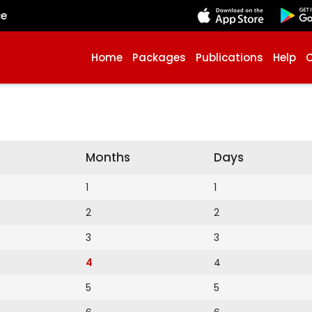
çe
Home
Packages
Publications
Help
Months
Days
1
1
2
2
3
3
4
4
5
5