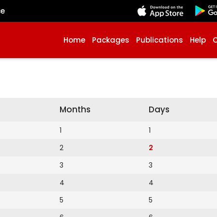
çe
Home
Packages
Publications
Help
Months
Days
1
1
2
2
3
3
4
4
5
5