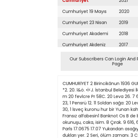
Cumhuriyet
2021
Cumhuriyet 19 Mayıs
2020
Cumhuriyet 23 Nisan
2019
Cumhuriyet Akademi
2018
Cumhuriyet Akdeniz
2017
Cumhuriyet Alışveriş
2016
Our Subscribers Can Login And 
Page
Cumhuriyet Almanya
2015
Cumhuriyet Anadolu
2014
CUMHURİYET 2 Birincikânun 1936 GUNUN 1 BULMACASI 8 9 lı 1 2 3 4 5 6 7 Istanbul borsası kapanış fiatleri 1 12 1936 PARALAR Alı* 61i .2. 112. Ub. *2. 20. l&ö. •İ<J. İstanbul Belediyesi İlânları 2 3 1 SterılB bl8 1 Dolar U6. 4 20 Fransu Fr 116 aı M 20 Llret 130, 5 20 Beicika Pr &>. 20 DrahmJ 2i. 6 m 20 fevlcre Pr 58C. 20 Leva 26. 7 66, 63 1 Plorln 8 80. 75. 20 Ce£ fcronıı 1 •20. 23. 1 Avusturva Sl 9 23. ' 26. 1 Mark 10 20.50 1 Zlotl 19. X • tfO. 23, 1 Pensrü 12. 11 Soldan sağa: 20 Leva 48. 1 Bugun Ankarada kongresi toplana 20 Dlnar 5a cak olan meslek. 2 Atılgan adam, meş Ruble 30, 1 İsveç kuronu hur bir Yunan kahramanı. 3 Nota, pan. 992. 993. 1 Türk altını tolonu tutan, sahib. 4 Ne sıcak ne so ğuk, zevc. 5 Fenalık, Fransız alfabesin1 Banknot Os B de bir harfin okunusu, ağacın kolu. 6 ÇERLER İranlıların eski ismi. 7 Alfabede bir harAçıiış Kaparuş fin okunuşu, caka, isim. 8 Çırak. 9 616, 616. Rezalet çıkarmıs olan, insan. 10 Mükem Londra Nev Yok u.7971 0.7969 mel, bir nakliye vasıtası. Parls 17.0675 17.07 Yukarıdan asağıya: Milâno 15,1266 15.1168 4,718b 1 Sulh, atların beslenip terbiye ol Brüksel 4.7155 Atina 88.79^7 88 7987 dukları yer. 2 Seri, ölüm zamanı. 3 Cenevre 3.4687 3.4610 Nota, seciye, cefa. 4 Uzak, bir mabed. Sofva 64.^35 64.^35 Amsterdam 1,4638 1.4670 5 Başka bir adam namma mes'uliyet Prae 22.4425 •22.445 deruhde eden. 6 Bir emir, fransızca Vlvana 4.245 4.24J «dost». 7 Ziya, gece eğlence yeri. 8 7.S594 7.4591 1.9810 1,9810 Sıfat edatı, yakılacak şey, rusca «evet». Berlln 4.2094 4.2094 Varsova 9 Banyo yeri, Arabistanda oturan. 10 BudaDeste 4.3425 4.3423 108.605 Alafranga sucuk, arabca «su». 108 6uo Bükres 34.4975 Belerad 34.4J»75 Evvelki bulmacamn halledilmiş şekli 2.777J Yokohama 2.7775 1 2 3 4 5 6 7 8 8 10 24.75 24.75 Moskova 3.1485 3145 Stokholm Ç A|M|U|R|H S|E L B ESH AM 1 !• • • Satı, • • • • • • •| • • l •1 •1 • Muhammen bedeli İlk teminatı Cerrahpaşa hastanesine lüzumu olan rontken levazımı 173,83 2317,75 Cerrahpaşa hastanesi rontken servisi için lüzumu olan 7 türlü alet ve edevat 1131,50 84,86 Cerrahpaşa hastanesine lüzumu olan yukarıda yazıh iki türlü malzeme ayrı ayrı açık eksiltmiye konulmuşlardır. Şartnameleri Levazım Müdürlüğünde görülebilir. îstekliler 2490 numaralı kanunda yazılı vesika ve hifcalarında gösterilen ilk teminat makbuz veya mektubile beraber 8/12/936 salı günü saat 44 te Daimî Encümende bulunmahdırlar. «B.» (3120) Beher takımın Takım tahmin bedeli 288 Hademe elbisesi 14 lira 35 Manto kadın hademeleri için 14 » 30 Kimyahane memurlan için iş gömleği 4 » Yukarıda cins ve miktarile beherinin tahmin bedeli yazılı elbise, manto ve gömlek açık e
Cumhuriyet Ankara
2013
Cumhuriyet Büyük
2012
Taaruz
2011
Cumhuriyet
Cumartesi
2010
Cumhuriyet Çevre
2009