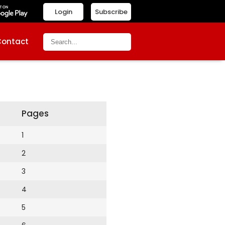
Login
Subscribe
Contact
Pages
1
2
3
4
5