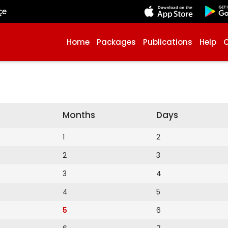
çe
Home
Packages
Publications
Help
Months
Days
1
2
2
3
3
4
4
5
5
6