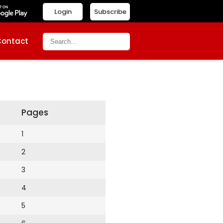
Login
Subscribe
Contact
Pages
1
2
3
4
5