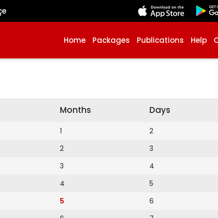
çe
Home
Packages
Publications
Help
Months
Days
1
2
2
3
3
4
4
5
5
6