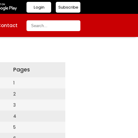
Login
Subscribe
Contact
Pages
1
2
3
4
5