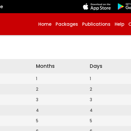
çe
Home
Packages
Publications
Help
Months
Days
1
1
2
2
3
3
4
4
5
5