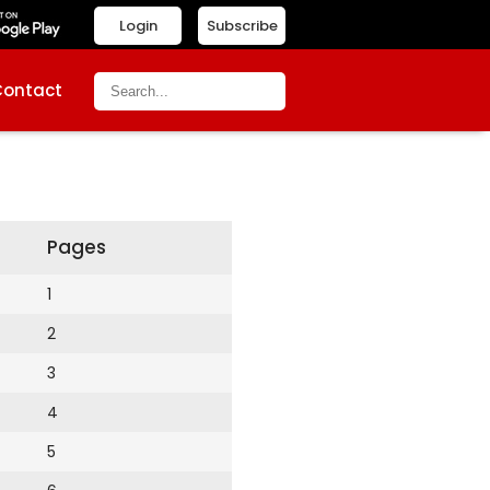
Login
Subscribe
Contact
Pages
1
2
3
4
5