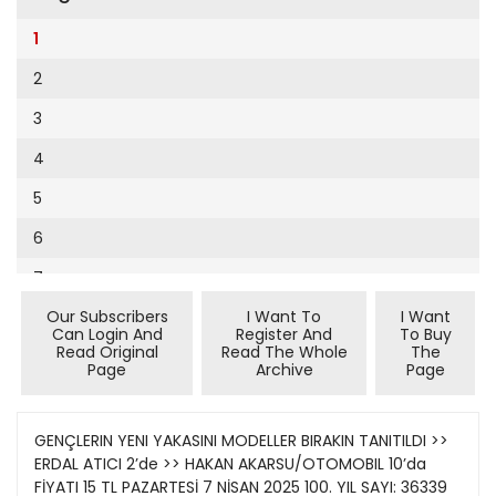
Cumhuriyet Sağlıklı Beslenme
2002
9
1
Cumhuriyet Sokak
2001
10
2
Cumhuriyet Spor
2000
11
3
Cumhuriyet Strateji
1999
12
4
Cumhuriyet Tarım
1998
13
5
Cumhuriyet Yılbaşı
1997
14
6
Çerçeve Eki
1996
15
7
Çocuk Kitap
1995
16
Our Subscribers
I Want To
I Want
8
Dergi Eki
1994
Can Login And
Register And
To Buy
17
Read Original
Read The Whole
The
9
Ekonomi Eki
Page
Archive
Page
1993
18
10
Eskişehir
1992
19
11
GENÇLERIN YENI YAKASINI MODELLER BIRAKIN TANITILDI >>
Evleniyoruz
1991
ERDAL ATICI 2’de >> HAKAN AKARSU/OTOMOBIL 10’da
20
12
Güney Dogu
FİYATI 15 TL PAZARTESİ 7 NİSAN 2025 100. YIL SAYI: 36339
1990