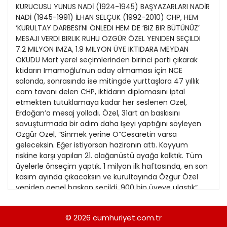
21
KURUCUSU YUNUS NADİ (1924-1945) BAŞYAZARLARI NADİR
Kitap Eki
1989
NADİ (1945-1991) İLHAN SELÇUK (1992-2010) CHP, HEM
22
‘KURULTAY DARBESI’NI ÖNLEDI HEM DE ‘BIZ BIR BÜTÜNÜZ’
Özel Ekler
1988
MESAJI VERDI BIRLIK RUHU ÖZGÜR ÖZEL YENIDEN SEÇILDI
23
7.2 MILYON IMZA, 1.9 MILYON ÜYE IKTIDARA MEYDAN
Özel Okullar
1987
OKUDU Mart yerel seçimlerinden birinci parti çıkarak
24
Sevgililer Günü
ktidarın Imamoğlu’nun aday olmaması için NCE
1986
25
salonda, sonrasında ise mitingde yurttaşlara 47 yıllık
Siyaset Eki
1985
cam tavanı delen CHP, iktidarın diplomasını iptal
26
etmekten tutuklamaya kadar her seslenen Özel,
Sürdürülebilir yaşam
1984
Erdoğan’a mesaj yolladı. Özel, 31art an baskısını
27
Turizm Eki
savuşturmada bir adım daha Işeyi yaptığını söyleyen
1983
28
Özgür Özel, “Sinmek yerine Ö“Cesaretin varsa
Yerel Yönetimler
1982
geleceksin. Eğer istiyorsan haziranın attı. Kayyum
29
riskine karşı yapılan 21. olağanüstü ayağa kalktık. Tüm
1981
üyelerle önseçim yaptık. 1 milyon ilk haftasında, en son
30
kasım ayında çıkacaksın ve kurultayında Özgür Özel
1980
yeniden genel başkan seçildi. 900 bin üyeye ulaştık”
dedi. CHP lideri Özel imza adayımızla yarışacaksın. Sana
1979
meydan okuyoruz. Özgür Özel, geçerli 1171 oyun
© 2026
cumhuriyet.com.tr
1978
tamamını aldı. kampanyasının ise 7.2 milyona ulaştığını