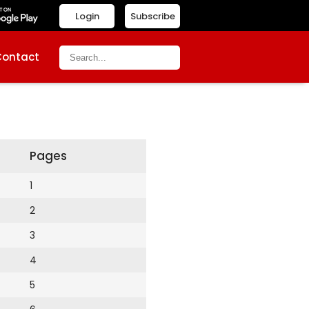
Login
Subscribe
Contact
Pages
1
2
3
4
5