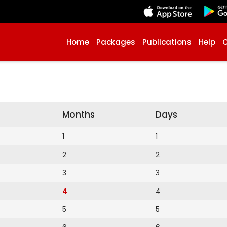
Home
Packages
Publications
Help
Months
Days
1
1
2
2
3
3
4
4
5
5