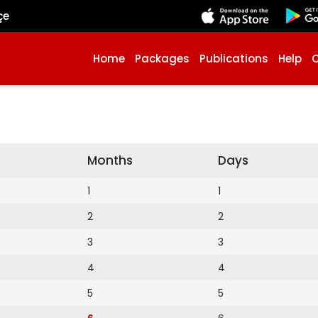
çe
Home
Packages
Publications
Help
Months
Days
1
1
2
2
3
3
4
4
5
5